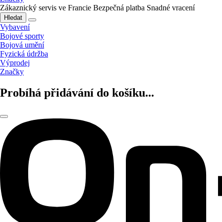
Zákaznický servis ve Francie
Bezpečná platba
Snadné vracení
Hledat
Vybavení
Bojové sporty
Bojová umění
Fyzická údržba
Výprodej
Značky
Probíhá přidávání do košíku...