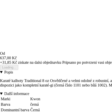
Od
637,00 Kč
+31,85 Kč
ziskate na dalsi objednavku
Pripsano po potvrzeni vasi obj
Loading...
Popis
Karaté kalhoty Traditional 8 oz Osvědčené a velmi odolné z robustní,
dispozici jako kompletní karaté-gi (černá číslo 1101 nebo bílá 1002). 
Další informace
Marki
Kwon
Barva
černá
Dominantní barva
Černá