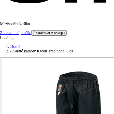
Mezisoučet košíku
Zobrazit můj košík
Pokračovat v nákupu
Loading...
Domů
/
Karaté kalhoty Kwon Traditional 8 oz