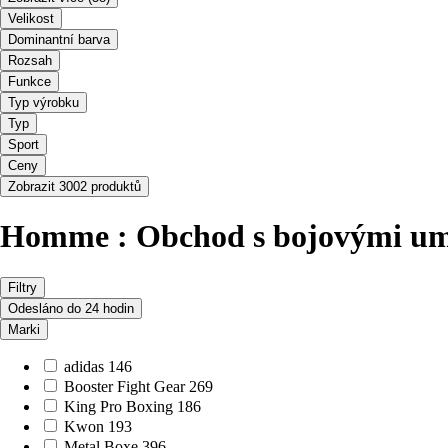
Velikost
Dominantní barva
Rozsah
Funkce
Typ výrobku
Typ
Sport
Ceny
Zobrazit 3002 produktů
Homme : Obchod s bojovými um
Filtry
Odesláno do 24 hodin
Marki
adidas
146
Booster Fight Gear
269
King Pro Boxing
186
Kwon
193
Metal Boxe
396