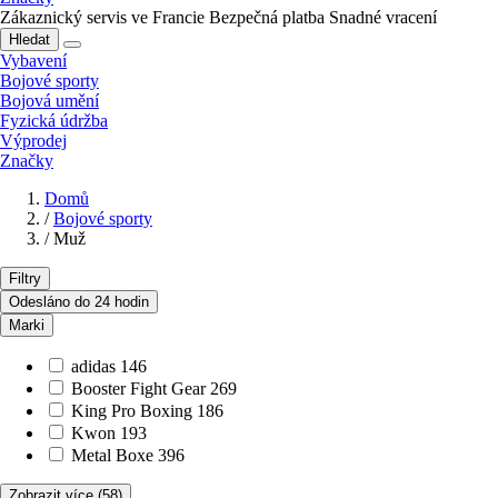
Zákaznický servis ve Francie
Bezpečná platba
Snadné vracení
Hledat
Vybavení
Bojové sporty
Bojová umění
Fyzická údržba
Výprodej
Značky
Domů
/
Bojové sporty
/
Muž
Filtry
Odesláno do 24 hodin
Marki
adidas
146
Booster Fight Gear
269
King Pro Boxing
186
Kwon
193
Metal Boxe
396
Zobrazit více
(58)