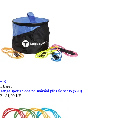
+-3
1 barev
Tanga sports
Sada na skákání přes švihadlo (x20)
2 181,00 Kč