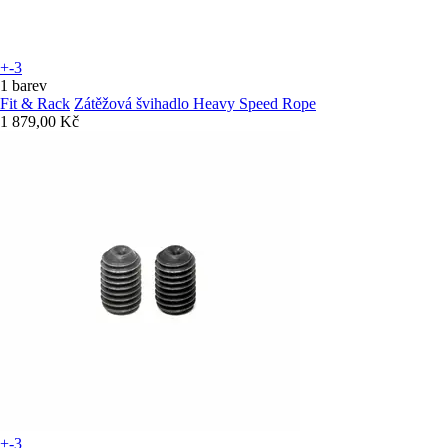
+-3
1 barev
Fit & Rack
Zátěžová švihadlo Heavy Speed Rope
1 879,00 Kč
+-3