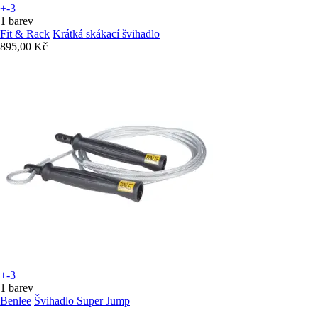
+-3
1 barev
Fit & Rack
Krátká skákací švihadlo
895,00 Kč
+-3
1 barev
Benlee
Švihadlo Super Jump