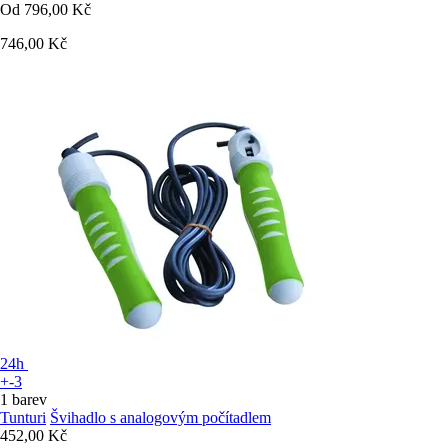
Od
796,00 Kč
746,00 Kč
24h
+-3
1 barev
Tunturi
Švihadlo s analogovým počítadlem
452,00 Kč