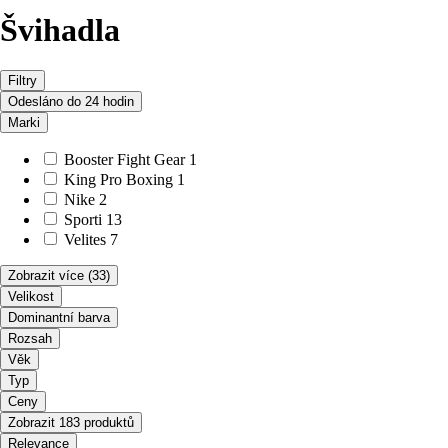
Švihadla
Filtry
Odesláno do 24 hodin
Marki
Booster Fight Gear
1
King Pro Boxing
1
Nike
2
Sporti
13
Velites
7
Zobrazit více
(33)
Velikost
Dominantní barva
Rozsah
Věk
Typ
Ceny
Zobrazit 183 produktů
Relevance