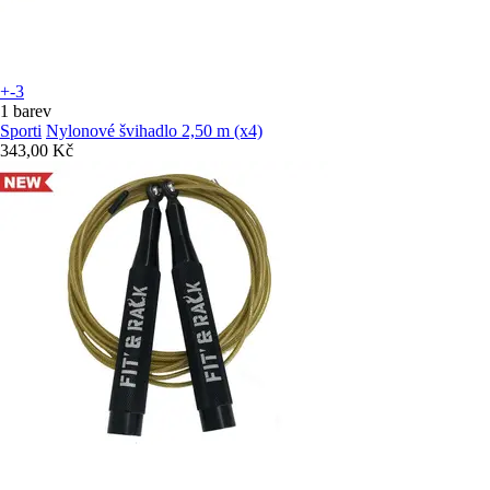
+-3
1 barev
Sporti
Nylonové švihadlo 2,50 m (x4)
343,00 Kč