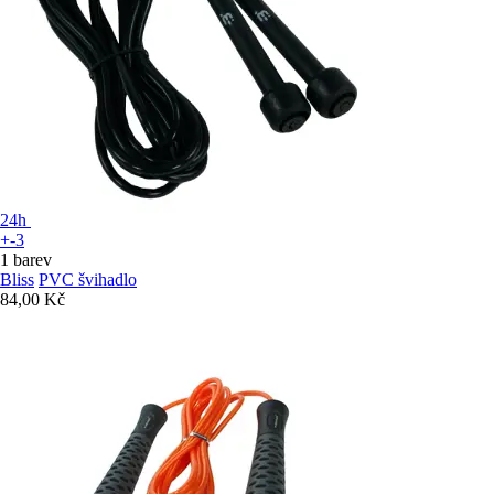
24h
+-3
1 barev
Bliss
PVC švihadlo
84,00 Kč