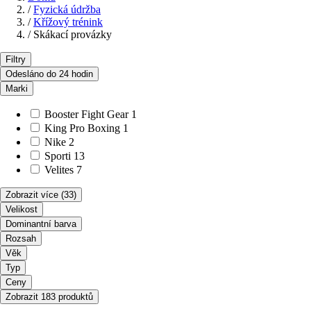
/
Fyzická údržba
/
Křížový trénink
/
Skákací provázky
Filtry
Odesláno do 24 hodin
Marki
Booster Fight Gear
1
King Pro Boxing
1
Nike
2
Sporti
13
Velites
7
Zobrazit více
(33)
Velikost
Dominantní barva
Rozsah
Věk
Typ
Ceny
Zobrazit 183 produktů