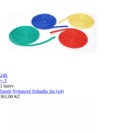
24h
+-3
1 barev
Sporti
Nylonové švihadlo 3m (x4)
361,00 Kč