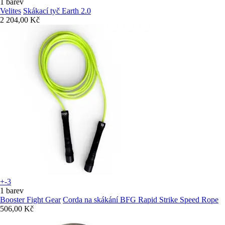
1 barev
Velites
Skákací tyč Earth 2.0
2 204,00 Kč
+-3
1 barev
Booster Fight Gear
Corda na skákání BFG Rapid Strike Speed Rope
506,00 Kč