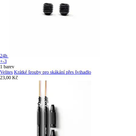
24h
+-3
1 barev
Velites
Krátké šrouby pro skákání přes švihadlo
23,00 Kč