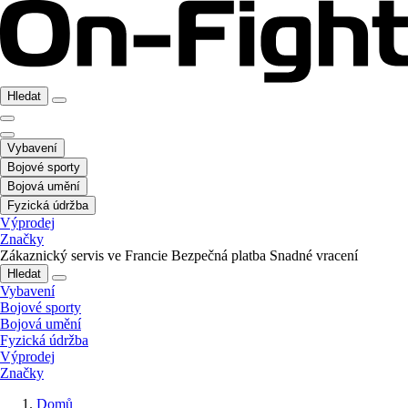
Hledat
Vybavení
Bojové sporty
Bojová umění
Fyzická údržba
Výprodej
Značky
Zákaznický servis ve Francie
Bezpečná platba
Snadné vracení
Hledat
Vybavení
Bojové sporty
Bojová umění
Fyzická údržba
Výprodej
Značky
Domů