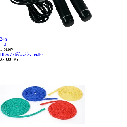
24h
+-3
1 barev
Bliss
Zátěžová švihadlo
230,00 Kč