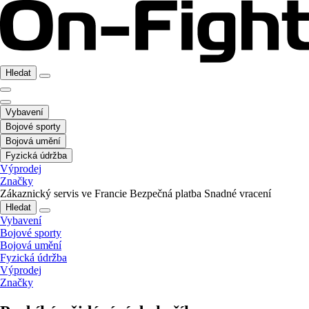
Hledat
Vybavení
Bojové sporty
Bojová umění
Fyzická údržba
Výprodej
Značky
Zákaznický servis ve Francie
Bezpečná platba
Snadné vracení
Hledat
Vybavení
Bojové sporty
Bojová umění
Fyzická údržba
Výprodej
Značky