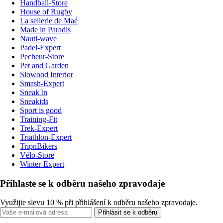
Handball-Store
House of Rugby
La sellerie de Maé
Made in Paradis
Nauti-wave
Padel-Expert
Pecheur-Store
Pet and Garden
Slowood Interior
Smash-Expert
Sneak'In
Sneakids
Sport is good
Training-Fit
Trek-Expert
Triathlon-Expert
TripnBikers
Vélo-Store
Winter-Expert
Přihlaste se k odběru našeho zpravodaje
Využijte slevu 10 % při přihlášení k odběru našeho zpravodaje.
Přihlásit se k odběru