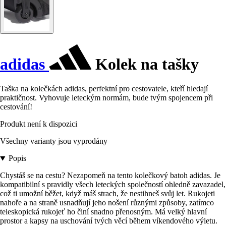
adidas
Kolek na tašky
Taška na kolečkách adidas, perfektní pro cestovatele, kteří hledají
praktičnost. Vyhovuje leteckým normám, bude tvým spojencem při
cestování!
Produkt není k dispozici
Všechny varianty jsou vyprodány
Popis
Chystáš se na cestu? Nezapomeň na tento kolečkový batoh adidas. Je
kompatibilní s pravidly všech leteckých společností ohledně zavazadel,
což ti umožní běžet, když máš strach, že nestihneš svůj let. Rukojeti
nahoře a na straně usnadňují jeho nošení různými způsoby, zatímco
teleskopická rukojeť ho činí snadno přenosným. Má velký hlavní
prostor a kapsy na uschování tvých věcí během víkendového výletu.