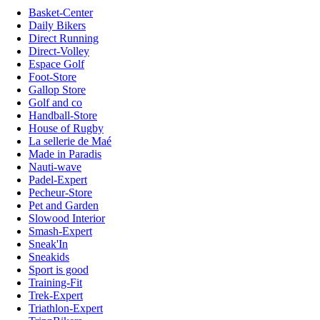
Basket-Center
Daily Bikers
Direct Running
Direct-Volley
Espace Golf
Foot-Store
Gallop Store
Golf and co
Handball-Store
House of Rugby
La sellerie de Maé
Made in Paradis
Nauti-wave
Padel-Expert
Pecheur-Store
Pet and Garden
Slowood Interior
Smash-Expert
Sneak'In
Sneakids
Sport is good
Training-Fit
Trek-Expert
Triathlon-Expert