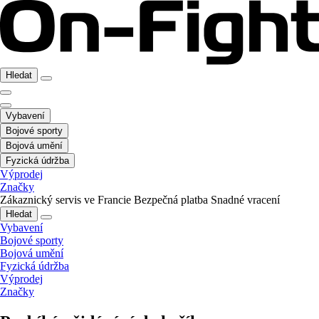
Hledat
Vybavení
Bojové sporty
Bojová umění
Fyzická údržba
Výprodej
Značky
Zákaznický servis ve Francie
Bezpečná platba
Snadné vracení
Hledat
Vybavení
Bojové sporty
Bojová umění
Fyzická údržba
Výprodej
Značky