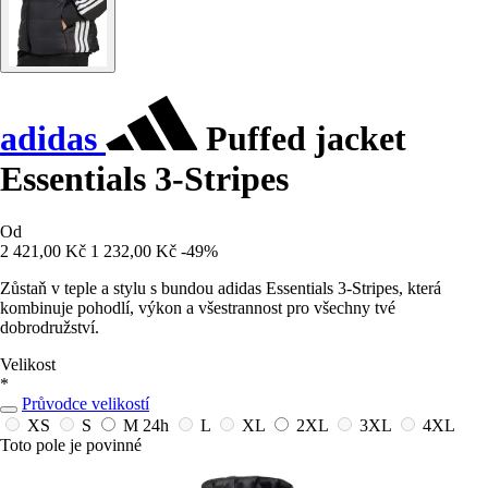
adidas
Puffed jacket
Essentials 3-Stripes
Od
2 421,00 Kč
1 232,00 Kč
-49%
Zůstaň v teple a stylu s bundou adidas Essentials 3-Stripes, která
kombinuje pohodlí, výkon a všestrannost pro všechny tvé
dobrodružství.
Velikost
*
Průvodce velikostí
XS
S
M
24h
L
XL
2XL
3XL
4XL
Toto pole je povinné