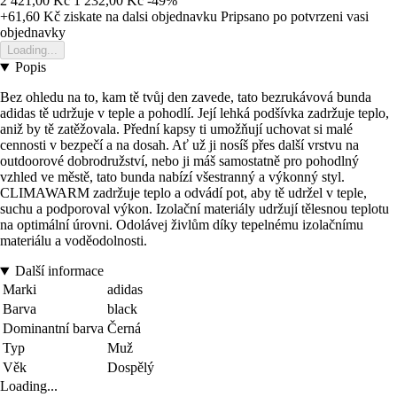
2 421,00 Kč
1 232,00 Kč
-49%
+61,60 Kč
ziskate na dalsi objednavku
Pripsano po potvrzeni vasi
objednavky
Loading...
Popis
Bez ohledu na to, kam tě tvůj den zavede, tato bezrukávová bunda
adidas tě udržuje v teple a pohodlí. Její lehká podšívka zadržuje teplo,
aniž by tě zatěžovala. Přední kapsy ti umožňují uchovat si malé
cennosti v bezpečí a na dosah. Ať už ji nosíš přes další vrstvu na
outdoorové dobrodružství, nebo ji máš samostatně pro pohodlný
vzhled ve městě, tato bunda nabízí všestranný a výkonný styl.
CLIMAWARM zadržuje teplo a odvádí pot, aby tě udržel v teple,
suchu a podporoval výkon. Izolační materiály udržují tělesnou teplotu
na optimální úrovni. Odolávej živlům díky tepelnému izolačnímu
materiálu a voděodolnosti.
Další informace
Marki
adidas
Barva
black
Dominantní barva
Černá
Typ
Muž
Věk
Dospělý
Loading...