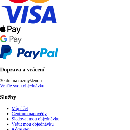
Doprava a vrácení
30 dní na rozmyšlenou
Vraťte svou objednávku
Služby
Můj účet
Centrum nápovědy
Sledovat mou objednávku
Vrátit mou objednávku
Kódy slev