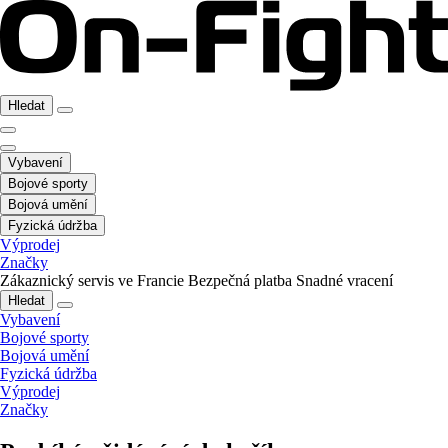
Hledat
Vybavení
Bojové sporty
Bojová umění
Fyzická údržba
Výprodej
Značky
Zákaznický servis ve Francie
Bezpečná platba
Snadné vracení
Hledat
Vybavení
Bojové sporty
Bojová umění
Fyzická údržba
Výprodej
Značky