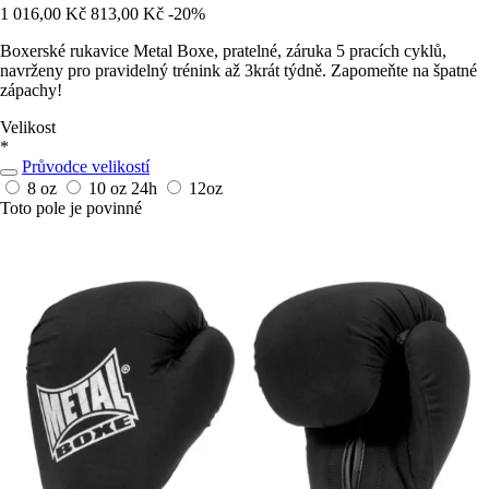
1 016,00 Kč
813,00 Kč
-20%
Boxerské rukavice Metal Boxe, pratelné, záruka 5 pracích cyklů,
navrženy pro pravidelný trénink až 3krát týdně. Zapomeňte na špatné
zápachy!
Velikost
*
Průvodce velikostí
8 oz
10 oz
24h
12oz
Toto pole je povinné