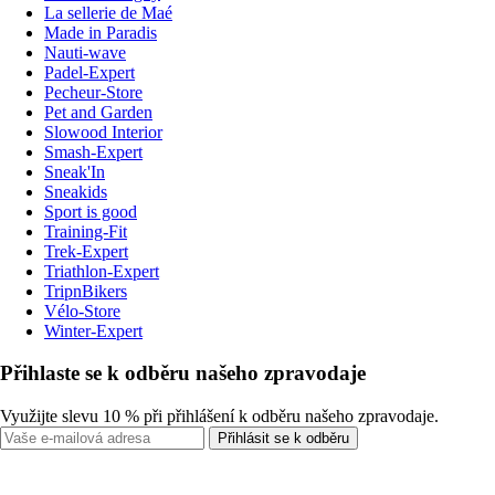
La sellerie de Maé
Made in Paradis
Nauti-wave
Padel-Expert
Pecheur-Store
Pet and Garden
Slowood Interior
Smash-Expert
Sneak'In
Sneakids
Sport is good
Training-Fit
Trek-Expert
Triathlon-Expert
TripnBikers
Vélo-Store
Winter-Expert
Přihlaste se k odběru našeho zpravodaje
Využijte slevu 10 % při přihlášení k odběru našeho zpravodaje.
Přihlásit se k odběru