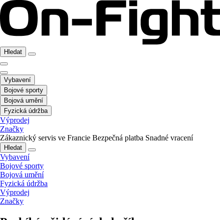
Hledat
Vybavení
Bojové sporty
Bojová umění
Fyzická údržba
Výprodej
Značky
Zákaznický servis ve Francie
Bezpečná platba
Snadné vracení
Hledat
Vybavení
Bojové sporty
Bojová umění
Fyzická údržba
Výprodej
Značky