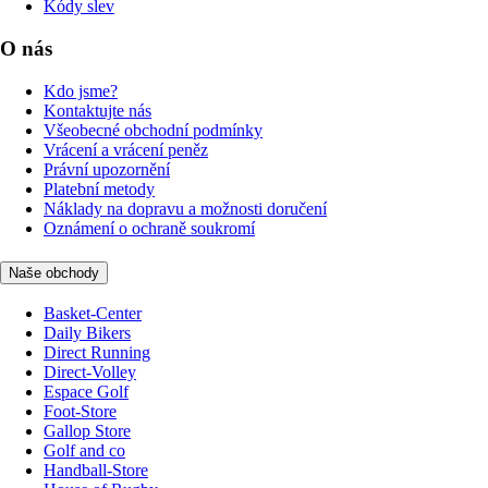
Kódy slev
O nás
Kdo jsme?
Kontaktujte nás
Všeobecné obchodní podmínky
Vrácení a vrácení peněz
Právní upozornění
Platební metody
Náklady na dopravu a možnosti doručení
Oznámení o ochraně soukromí
Naše obchody
Basket-Center
Daily Bikers
Direct Running
Direct-Volley
Espace Golf
Foot-Store
Gallop Store
Golf and co
Handball-Store