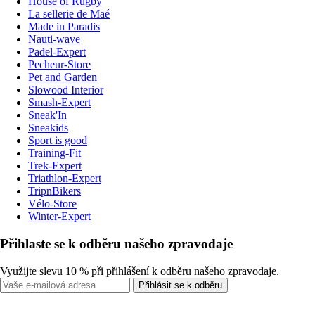
House of Rugby
La sellerie de Maé
Made in Paradis
Nauti-wave
Padel-Expert
Pecheur-Store
Pet and Garden
Slowood Interior
Smash-Expert
Sneak'In
Sneakids
Sport is good
Training-Fit
Trek-Expert
Triathlon-Expert
TripnBikers
Vélo-Store
Winter-Expert
Přihlaste se k odběru našeho zpravodaje
Využijte slevu 10 % při přihlášení k odběru našeho zpravodaje.
Přihlásit se k odběru