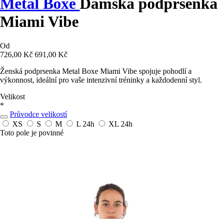
Metal Boxe
Dámská podprsenka
Miami Vibe
Od
726,00 Kč
691,00 Kč
Ženská podprsenka Metal Boxe Miami Vibe spojuje pohodlí a
výkonnost, ideální pro vaše intenzivní tréninky a každodenní styl.
Velikost
*
Průvodce velikostí
XS
S
M
L
24h
XL
24h
Toto pole je povinné