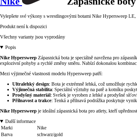
Nike
Zápasnické bot
Vylepšete své výkony s wrestlingovými botami Nike Hypersweep LE, kte
Produkt není k dispozici
Všechny varianty jsou vyprodány
Popis
Nike Hypersweep
Zápasnická bota je speciálně navržena pro zápasníky
explozivní pohyby a rychlé změny směru. Nabízí dokonalou kombinaci fle
Mezi výjimečné vlastnosti modelu Hypersweep patří:
Ultralehký design
: Bota je extrémně lehká, což umožňuje rychlé
Výjimečná stabilita
: Speciální výztuhy na patě a kotníku posk
Prodyšný materiál
: Svršek je vyroben z lehké a prodyšné síťovi
Přilnavost a trakce
: Tenká a přilnavá podrážka poskytuje vynika
Nike Hypersweep
je ideální zápasnická bota pro atlety, kteří upřednost
Další informace
Marki
Nike
Barva
schwarz/gold