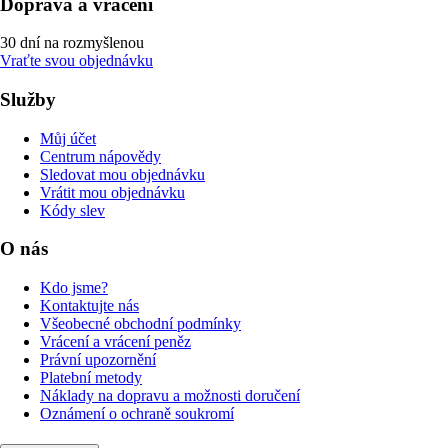
Doprava a vrácení
30 dní na rozmyšlenou
Vraťte svou objednávku
Služby
Můj účet
Centrum nápovědy
Sledovat mou objednávku
Vrátit mou objednávku
Kódy slev
O nás
Kdo jsme?
Kontaktujte nás
Všeobecné obchodní podmínky
Vrácení a vrácení peněz
Právní upozornění
Platební metody
Náklady na dopravu a možnosti doručení
Oznámení o ochraně soukromí