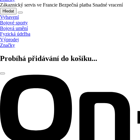
Zákaznický servis ve Francie
Bezpečná platba
Snadné vracení
Hledat
Vybavení
Bojové sporty
Bojová umění
Fyzická údržba
Výprodej
Značky
Probíhá přidávání do košíku...