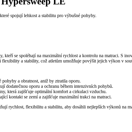
y Hypersweep LE
ré spojují lehkost a stabilitu pro výbušné pohyby.
, kteří se spoléhají na maximální rychlost a kontrolu na matraci. S in
xibility a stability, což atletům umožňuje povýšit jejich výkon v sout
 pohyby a obratnost, aniž by ztratila oporu.
ytují dodatečnou oporu a ochranu během intenzivních pohybů.
ny, která zajišťuje optimální komfort a cirkulaci vzduchu.
jící kontakt se zemí a zajišťuje maximální trakci na matraci.
ňují rychlost, flexibilitu a stabilitu, aby dosáhli nejlepších výkonů na ma