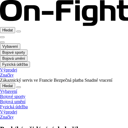
Hledat
Vybavení
Bojové sporty
Bojová umění
Fyzická údržba
Výprodej
Značky
Zákaznický servis ve Francie
Bezpečná platba
Snadné vracení
Hledat
Vybavení
Bojové sporty
Bojová umění
Fyzická údržba
Výprodej
Značky