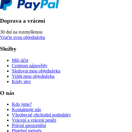
Doprava a vrácení
30 dní na rozmyšlenou
Vraťte svou objednávku
Služby
Můj účet
Centrum nápovědy
Sledovat mou objednávku
Vrátit mou objednávku
Kódy slev
O nás
Kdo jsme?
Kontaktujte nás
Všeobecné obchodní podmínky
Vrácení a vrácení peněz
Právní upozornění
Platební metody