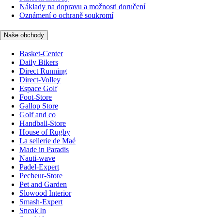
Náklady na dopravu a možnosti doručení
Oznámení o ochraně soukromí
Naše obchody
Basket-Center
Daily Bikers
Direct Running
Direct-Volley
Espace Golf
Foot-Store
Gallop Store
Golf and co
Handball-Store
House of Rugby
La sellerie de Maé
Made in Paradis
Nauti-wave
Padel-Expert
Pecheur-Store
Pet and Garden
Slowood Interior
Smash-Expert
Sneak'In