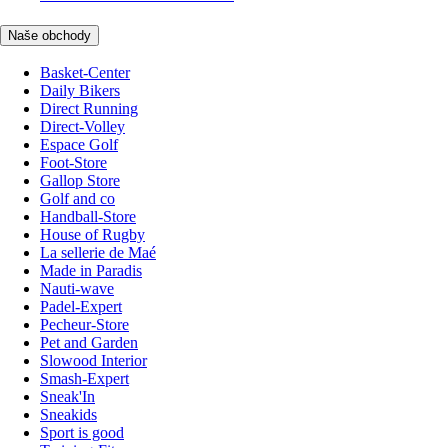
Naše obchody
Basket-Center
Daily Bikers
Direct Running
Direct-Volley
Espace Golf
Foot-Store
Gallop Store
Golf and co
Handball-Store
House of Rugby
La sellerie de Maé
Made in Paradis
Nauti-wave
Padel-Expert
Pecheur-Store
Pet and Garden
Slowood Interior
Smash-Expert
Sneak'In
Sneakids
Sport is good