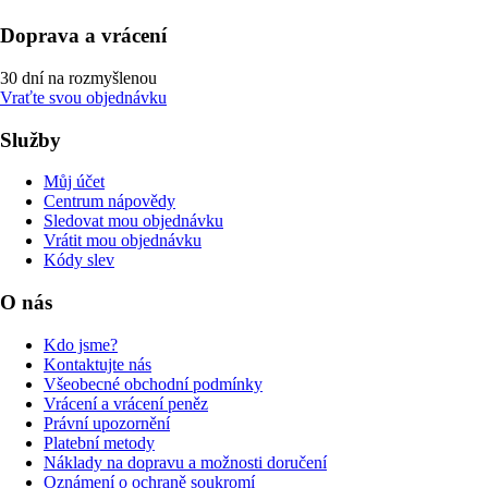
Doprava a vrácení
30 dní na rozmyšlenou
Vraťte svou objednávku
Služby
Můj účet
Centrum nápovědy
Sledovat mou objednávku
Vrátit mou objednávku
Kódy slev
O nás
Kdo jsme?
Kontaktujte nás
Všeobecné obchodní podmínky
Vrácení a vrácení peněz
Právní upozornění
Platební metody
Náklady na dopravu a možnosti doručení
Oznámení o ochraně soukromí