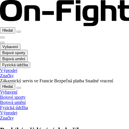
Hledat
Vybavení
Bojové sporty
Bojová umění
Fyzická údržba
Výprodej
Značky
Zákaznický servis ve Francie
Bezpečná platba
Snadné vracení
Hledat
Vybavení
Bojové sporty
Bojová umění
Fyzická údržba
Výprodej
Značky