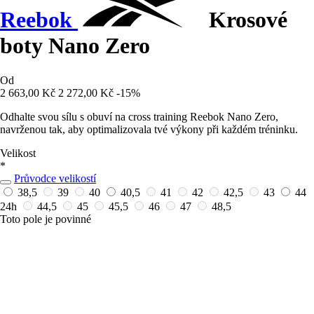
Reebok
Krosové
boty Nano Zero
Od
2 663,00 Kč
2 272,00 Kč
-15%
Odhalte svou sílu s obuví na cross training Reebok Nano Zero,
navrženou tak, aby optimalizovala tvé výkony při každém tréninku.
Velikost
*
Průvodce velikostí
38,5
39
40
40,5
41
42
42,5
43
44
24h
44,5
45
45,5
46
47
48,5
Toto pole je povinné