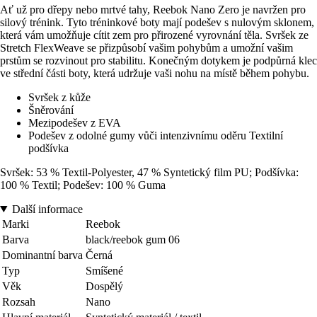
Ať už pro dřepy nebo mrtvé tahy, Reebok Nano Zero je navržen pro
silový trénink. Tyto tréninkové boty mají podešev s nulovým sklonem,
která vám umožňuje cítit zem pro přirozené vyrovnání těla. Svršek ze
Stretch FlexWeave se přizpůsobí vašim pohybům a umožní vašim
prstům se rozvinout pro stabilitu. Konečným dotykem je podpůrná klec
ve střední části boty, která udržuje vaši nohu na místě během pohybu.
Svršek z kůže
Šněrování
Mezipodešev z EVA
Podešev z odolné gumy vůči intenzivnímu oděru Textilní
podšívka
Svršek: 53 % Textil-Polyester, 47 % Syntetický film PU; Podšívka:
100 % Textil; Podešev: 100 % Guma
Další informace
Marki
Reebok
Barva
black/reebok gum 06
Dominantní barva
Černá
Typ
Smíšené
Věk
Dospělý
Rozsah
Nano