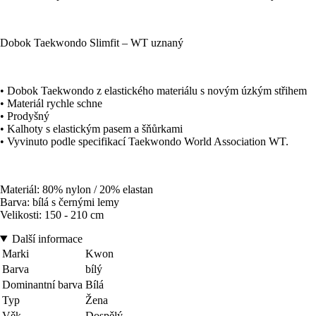
Dobok Taekwondo Slimfit – WT uznaný
• Dobok Taekwondo z elastického materiálu s novým úzkým střihem
• Materiál rychle schne
• Prodyšný
• Kalhoty s elastickým pasem a šňůrkami
• Vyvinuto podle specifikací Taekwondo World Association WT.
Materiál: 80% nylon / 20% elastan
Barva: bílá s černými lemy
Velikosti: 150 - 210 cm
Další informace
Marki
Kwon
Barva
bílý
Dominantní barva
Bílá
Typ
Žena
Věk
Dospělý