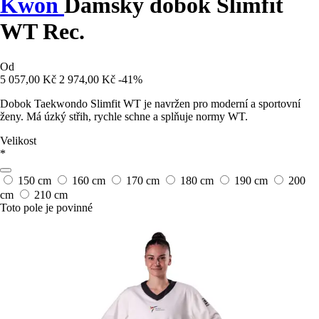
Kwon
Dámský dobok Slimfit
WT Rec.
Od
5 057,00 Kč
2 974,00 Kč
-41%
Dobok Taekwondo Slimfit WT je navržen pro moderní a sportovní
ženy. Má úzký střih, rychle schne a splňuje normy WT.
Velikost
*
150 cm
160 cm
170 cm
180 cm
190 cm
200
cm
210 cm
Toto pole je povinné