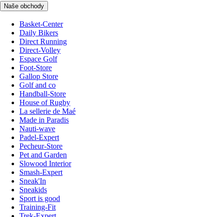
Naše obchody
Basket-Center
Daily Bikers
Direct Running
Direct-Volley
Espace Golf
Foot-Store
Gallop Store
Golf and co
Handball-Store
House of Rugby
La sellerie de Maé
Made in Paradis
Nauti-wave
Padel-Expert
Pecheur-Store
Pet and Garden
Slowood Interior
Smash-Expert
Sneak'In
Sneakids
Sport is good
Training-Fit
Trek-Expert