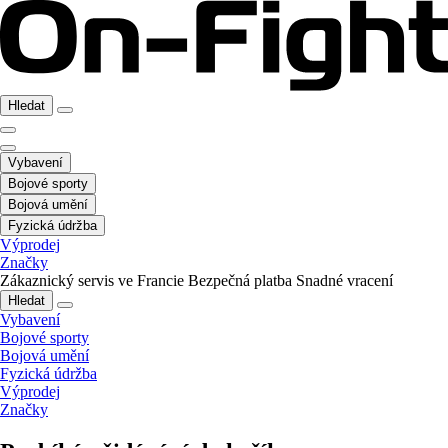
Hledat
Vybavení
Bojové sporty
Bojová umění
Fyzická údržba
Výprodej
Značky
Zákaznický servis ve Francie
Bezpečná platba
Snadné vracení
Hledat
Vybavení
Bojové sporty
Bojová umění
Fyzická údržba
Výprodej
Značky