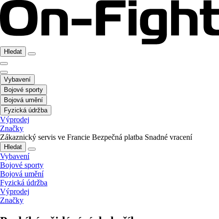
Hledat
Vybavení
Bojové sporty
Bojová umění
Fyzická údržba
Výprodej
Značky
Zákaznický servis ve Francie
Bezpečná platba
Snadné vracení
Hledat
Vybavení
Bojové sporty
Bojová umění
Fyzická údržba
Výprodej
Značky