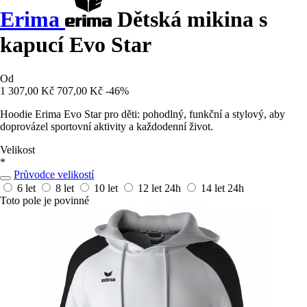
Erima
Dětská mikina s
kapucí Evo Star
Od
1 307,00 Kč
707,00 Kč
-46%
Hoodie Erima Evo Star pro děti: pohodlný, funkční a stylový, aby
doprovázel sportovní aktivity a každodenní život.
Velikost
*
Průvodce velikostí
6 let
8 let
10 let
12 let
24h
14 let
24h
Toto pole je povinné