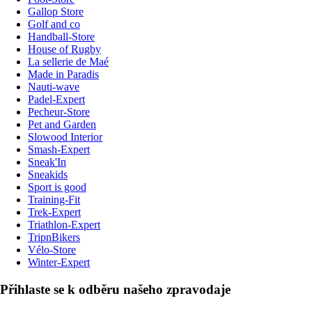
Gallop Store
Golf and co
Handball-Store
House of Rugby
La sellerie de Maé
Made in Paradis
Nauti-wave
Padel-Expert
Pecheur-Store
Pet and Garden
Slowood Interior
Smash-Expert
Sneak'In
Sneakids
Sport is good
Training-Fit
Trek-Expert
Triathlon-Expert
TripnBikers
Vélo-Store
Winter-Expert
Přihlaste se k odběru našeho zpravodaje