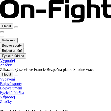
Hledat
Vybavení
Bojové sporty
Bojová umění
Fyzická údržba
Výprodej
Značky
Zákaznický servis ve Francie
Bezpečná platba
Snadné vracení
Hledat
Vybavení
Bojové sporty
Bojová umění
Fyzická údržba
Výprodej
Značky