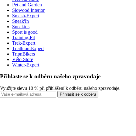
Pet and Garden
Slowood Interior
Smash-Expert
Sneak'In
Sneakids
Sport is good
Training-Fit
Trek-Expert
Triathlon-Expert
TripnBikers
Vélo-Store
Winter-Expert
Přihlaste se k odběru našeho zpravodaje
Využijte slevu 10 % při přihlášení k odběru našeho zpravodaje.
Přihlásit se k odběru