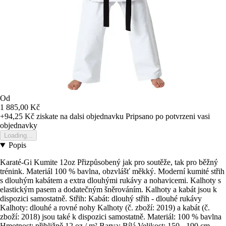
Od
1 885,00 Kč
+94,25 Kč
ziskate na dalsi objednavku
Pripsano po potvrzeni vasi
objednavky
Loading...
Popis
Karaté-Gi Kumite 12oz Přizpůsobený jak pro soutěže, tak pro běžný
trénink. Materiál 100 % bavlna, obzvlášť měkký. Moderní kumité střih
s dlouhým kabátem a extra dlouhými rukávy a nohavicemi. Kalhoty s
elastickým pasem a dodatečným šněrováním. Kalhoty a kabát jsou k
dispozici samostatně. Střih: Kabát: dlouhý střih - dlouhé rukávy
Kalhoty: dlouhé a rovné nohy Kalhoty (č. zboží: 2019) a kabát (č.
zboží: 2018) jsou také k dispozici samostatně. Materiál: 100 % bavlna
Hmotnost: přibližně 12 oz / m² Barva: Bílá Velikost: 150 - 190 cm