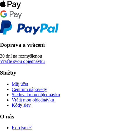
Doprava a vrácení
30 dní na rozmyšlenou
Vraťte svou objednávku
Služby
Můj účet
Centrum nápovědy
Sledovat mou objednávku
Vrátit mou objednávku
Kódy slev
O nás
Kdo jsme?