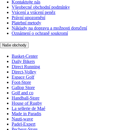
Kontaktujte nás
Všeobecné obchodní podmínky
Vrácení a vrácení peněz
Právní upozornění
Platební metody
Náklady na dopravu a možnosti doručení
Oznámení o ochraně soukromí
Naše obchody
Basket-Center
Daily Bikers
Direct Running
Direct-Volley
Espace Golf
Foot-Store
Gallop Store
Golf and co
Handball-Store
House of Rugby
La sellerie de Maé
Made in Paradis
Nauti-wave
Padel-Expert
Pecheur-Store