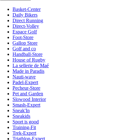
Basket-Center
Daily Bikers
Direct Running
Direct-Volley
Espace Golf
Foot-Store
Gallop Store
Golf and co
Handball-Store
House of Rugby
La sellerie de Maé
Made in Paradis
Nauti-wave
Padel-Expert
Pecheur-Store
Pet and Garden
Slowood Interior
Smash-Expert
Sneak'In
Sneakids
Sport is good
Training-Fit
Trek-Expert
Triathlon-Expert