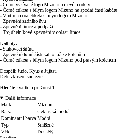
- Černé vyšívané logo Mizuno na levém rukávu
- Černá etiketa s bílým logem Mizuno na spodní části kabátu
- Vnitřní černá etiketa s bílým logem Mizuno
- Zpevnění zadního švu
- Zpevnění límce a podpaží
- Trojúhelníkové zpevnění v oblasti límce
Kalhoty:
- Stahovací šňůra
- Zpevnění dolní části kalhot až ke kolenům
- Černá etiketa s bílým logem Mizuno pod pravým kolenem
Dospělí: Judo, Kyus a Jujitsu
Děti: zkušení soutěžící
Hledáte kvalitu a pružnost 1
Další informace
Marki
Mizuno
Barva
elektrická modrá
Dominantní barva
Modrá
Typ
Smíšené
Věk
Dospělý