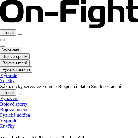
Hledat
Vybavení
Bojové sporty
Bojová umění
Fyzická údržba
Výprodej
Značky
Zákaznický servis ve Francie
Bezpečná platba
Snadné vracení
Hledat
Vybavení
Bojové sporty
Bojová umění
Fyzická údržba
Výprodej
Značky