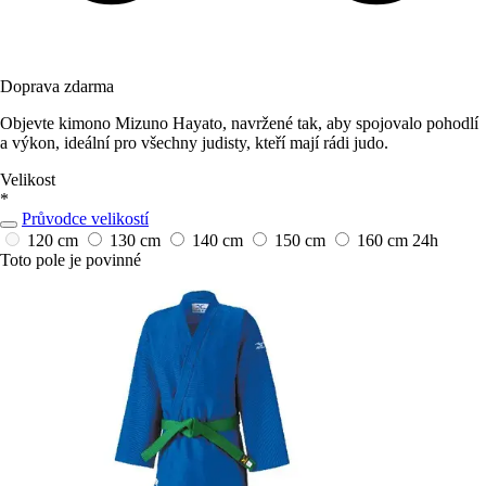
Doprava zdarma
Objevte kimono Mizuno Hayato, navržené tak, aby spojovalo pohodlí
a výkon, ideální pro všechny judisty, kteří mají rádi judo.
Velikost
*
Průvodce velikostí
120 cm
130 cm
140 cm
150 cm
160 cm
24h
Toto pole je povinné