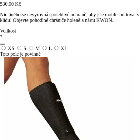
530,00 Kč
Nic jiného se nevyrovná spolehlivé ochraně, aby jste mohli sportovat v
klidu! Objevte pohodlné chrániče holeně a nártu KWON.
Velikost
*
XS
S
M
L
XL
Toto pole je povinné