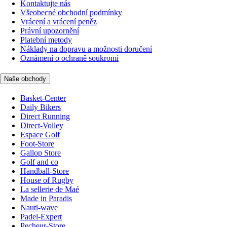
Kontaktujte nás
Všeobecné obchodní podmínky
Vrácení a vrácení peněz
Právní upozornění
Platební metody
Náklady na dopravu a možnosti doručení
Oznámení o ochraně soukromí
Naše obchody
Basket-Center
Daily Bikers
Direct Running
Direct-Volley
Espace Golf
Foot-Store
Gallop Store
Golf and co
Handball-Store
House of Rugby
La sellerie de Maé
Made in Paradis
Nauti-wave
Padel-Expert
Pecheur-Store