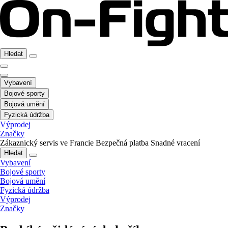
Hledat
Vybavení
Bojové sporty
Bojová umění
Fyzická údržba
Výprodej
Značky
Zákaznický servis ve Francie
Bezpečná platba
Snadné vracení
Hledat
Vybavení
Bojové sporty
Bojová umění
Fyzická údržba
Výprodej
Značky