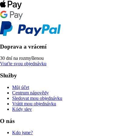
Doprava a vrácení
30 dní na rozmyšlenou
Vraťte svou objednávku
Služby
Můj účet
Centrum nápovědy
Sledovat mou objednávku
Vrátit mou objednávku
Kódy slev
O nás
Kdo jsme?