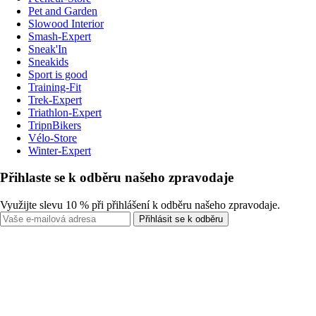
Pet and Garden
Slowood Interior
Smash-Expert
Sneak'In
Sneakids
Sport is good
Training-Fit
Trek-Expert
Triathlon-Expert
TripnBikers
Vélo-Store
Winter-Expert
Přihlaste se k odběru našeho zpravodaje
Využijte slevu 10 % při přihlášení k odběru našeho zpravodaje.
Přihlásit se k odběru