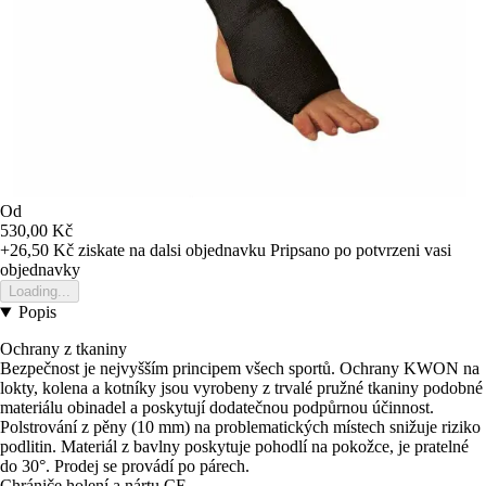
Od
530,00 Kč
+26,50 Kč
ziskate na dalsi objednavku
Pripsano po potvrzeni vasi
objednavky
Loading...
Popis
Ochrany z tkaniny
Bezpečnost je nejvyšším principem všech sportů. Ochrany KWON na
lokty, kolena a kotníky jsou vyrobeny z trvalé pružné tkaniny podobné
materiálu obinadel a poskytují dodatečnou podpůrnou účinnost.
Polstrování z pěny (10 mm) na problematických místech snižuje riziko
podlitin. Materiál z bavlny poskytuje pohodlí na pokožce, je pratelné
do 30°. Prodej se provádí po párech.
Chrániče holení a nártu CE