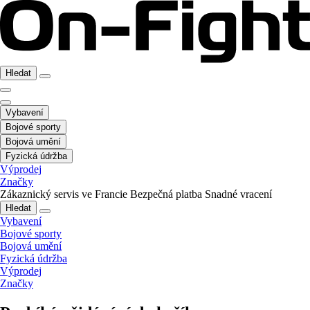
Hledat
Vybavení
Bojové sporty
Bojová umění
Fyzická údržba
Výprodej
Značky
Zákaznický servis ve Francie
Bezpečná platba
Snadné vracení
Hledat
Vybavení
Bojové sporty
Bojová umění
Fyzická údržba
Výprodej
Značky