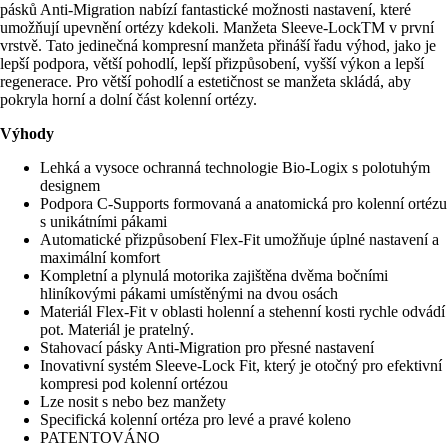
pásků Anti-Migration nabízí fantastické možnosti nastavení, které
umožňují upevnění ortézy kdekoli. Manžeta Sleeve-LockTM v první
vrstvě. Tato jedinečná kompresní manžeta přináší řadu výhod, jako je
lepší podpora, větší pohodlí, lepší přizpůsobení, vyšší výkon a lepší
regenerace. Pro větší pohodlí a estetičnost se manžeta skládá, aby
pokryla horní a dolní část kolenní ortézy.
Výhody
Lehká a vysoce ochranná technologie Bio-Logix s polotuhým
designem
Podpora C-Supports formovaná a anatomická pro kolenní ortézu
s unikátními pákami
Automatické přizpůsobení Flex-Fit umožňuje úplné nastavení a
maximální komfort
Kompletní a plynulá motorika zajištěna dvěma bočními
hliníkovými pákami umístěnými na dvou osách
Materiál Flex-Fit v oblasti holenní a stehenní kosti rychle odvádí
pot. Materiál je pratelný.
Stahovací pásky Anti-Migration pro přesné nastavení
Inovativní systém Sleeve-Lock Fit, který je otočný pro efektivní
kompresi pod kolenní ortézou
Lze nosit s nebo bez manžety
Specifická kolenní ortéza pro levé a pravé koleno
PATENTOVÁNO