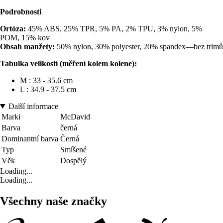
Podrobnosti
Ortóza:
45% ABS, 25% TPR, 5% PA, 2% TPU, 3% nylon, 5%
POM, 15% kov
Obsah manžety:
50% nylon, 30% polyester, 20% spandex—bez trimů
Tabulka velikostí (měření kolem kolene):
M : 33 - 35.6 cm
L : 34.9 - 37.5 cm
Další informace
Marki
McDavid
Barva
černá
Dominantní barva
Černá
Typ
Smíšené
Věk
Dospělý
Loading...
Loading...
Všechny naše značky