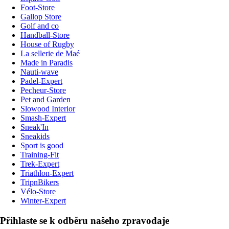
Foot-Store
Gallop Store
Golf and co
Handball-Store
House of Rugby
La sellerie de Maé
Made in Paradis
Nauti-wave
Padel-Expert
Pecheur-Store
Pet and Garden
Slowood Interior
Smash-Expert
Sneak'In
Sneakids
Sport is good
Training-Fit
Trek-Expert
Triathlon-Expert
TripnBikers
Vélo-Store
Winter-Expert
Přihlaste se k odběru našeho zpravodaje