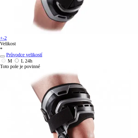
+-2
Velikost
*
Průvodce velikostí
M
L
24h
Toto pole je povinné