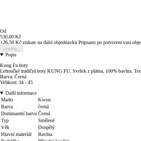
Od
530,00 Kč
+26,50 Kč
ziskate na dalsi objednavku
Pripsano po potvrzeni vasi obj
Loading...
Popis
Kung Fu boty
Lehoučké tradiční boty KUNG FU. Svršek z plátna, 100% bavlna. Tenká
Barva: Černá
Velikost: 34 - 45
Další informace
Marki
Kwon
Barva
černá
Dominantní barva
Černá
Typ
Smíšené
Věk
Dospělý
Hlavní materiál
Bavlna