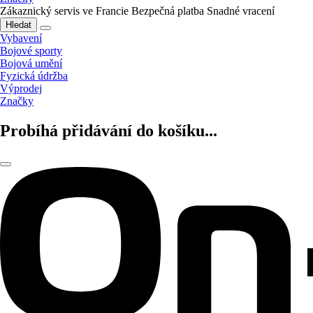
Zákaznický servis ve Francie
Bezpečná platba
Snadné vracení
Hledat
Vybavení
Bojové sporty
Bojová umění
Fyzická údržba
Výprodej
Značky
Probíhá přidávání do košíku...