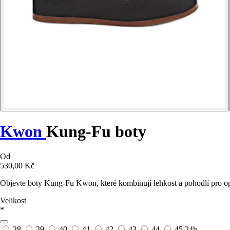
Kwon
Kung-Fu boty
Od
530,00 Kč
Objevte boty Kung-Fu Kwon, které kombinují lehkost a pohodlí pro o
Velikost
*
38
39
40
41
42
43
44
45
24h