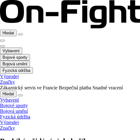
Hledat
Vybavení
Bojové sporty
Bojová umění
Fyzická údržba
Výprodej
Značky
Zákaznický servis ve Francie
Bezpečná platba
Snadné vracení
Hledat
Vybavení
Bojové sporty
Bojová umění
Fyzická údržba
Výprodej
Značky