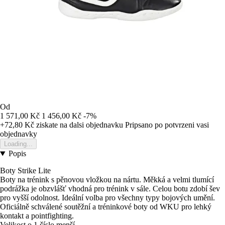
Od
1 571,00 Kč
1 456,00 Kč
-7%
+72,80 Kč
ziskate na dalsi objednavku
Pripsano po potvrzeni vasi
objednavky
Loading...
Popis
Boty Strike Lite
Boty na trénink s pěnovou vložkou na nártu. Měkká a velmi tlumící
podrážka je obzvlášť vhodná pro trénink v sále. Celou botu zdobí šev
pro vyšší odolnost. Ideální volba pro všechny typy bojových umění.
Oficiálně schválené soutěžní a tréninkové boty od WKU pro lehký
kontakt a pointfighting.
Velikost o 1 číslo menší.