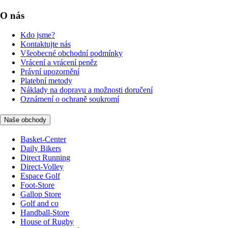
O nás
Kdo jsme?
Kontaktujte nás
Všeobecné obchodní podmínky
Vrácení a vrácení peněz
Právní upozornění
Platební metody
Náklady na dopravu a možnosti doručení
Oznámení o ochraně soukromí
Naše obchody
Basket-Center
Daily Bikers
Direct Running
Direct-Volley
Espace Golf
Foot-Store
Gallop Store
Golf and co
Handball-Store
House of Rugby