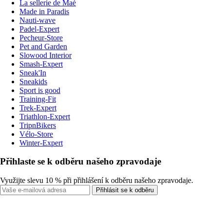
La sellerie de Maé
Made in Paradis
Nauti-wave
Padel-Expert
Pecheur-Store
Pet and Garden
Slowood Interior
Smash-Expert
Sneak'In
Sneakids
Sport is good
Training-Fit
Trek-Expert
Triathlon-Expert
TripnBikers
Vélo-Store
Winter-Expert
Přihlaste se k odběru našeho zpravodaje
Využijte slevu 10 % při přihlášení k odběru našeho zpravodaje.
Přihlásit se k odběru