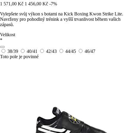
1 571,00 Kč
1 456,00 Kč
-7%
Vylepšete svůj výkon s botami na Kick Boxing Kwon Strike Lite.
Navrženy pro pohodlný trénink a vyšší trvanlivost během vašich
zápasů.
Velikost
*
38/39
40/41
42/43
44/45
46/47
Toto pole je povinné