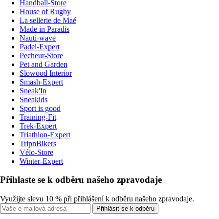
Handball-Store
House of Rugby
La sellerie de Maé
Made in Paradis
Nauti-wave
Padel-Expert
Pecheur-Store
Pet and Garden
Slowood Interior
Smash-Expert
Sneak'In
Sneakids
Sport is good
Training-Fit
Trek-Expert
Triathlon-Expert
TripnBikers
Vélo-Store
Winter-Expert
Přihlaste se k odběru našeho zpravodaje
Využijte slevu 10 % při přihlášení k odběru našeho zpravodaje.
Přihlásit se k odběru