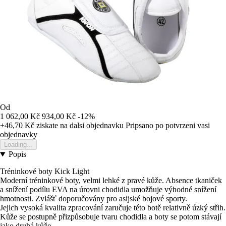
Od
1 062,00 Kč
934,00 Kč
-12%
+46,70 Kč
ziskate na dalsi objednavku
Pripsano po potvrzeni vasi
objednavky
Loading...
Popis
Tréninkové boty Kick Light
Moderní tréninkové boty, velmi lehké z pravé kůže. Absence tkaniček
a snížení podílu EVA na úrovni chodidla umožňuje výhodné snížení
hmotnosti. Zvlášť doporučovány pro asijské bojové sporty.
Jejich vysoká kvalita zpracování zaručuje této botě relativně úzký střih.
Kůže se postupně přizpůsobuje tvaru chodidla a boty se potom stávají
jako druhá kůže.