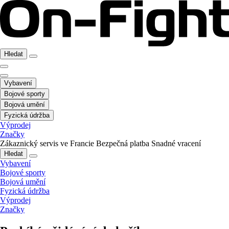
Hledat
Vybavení
Bojové sporty
Bojová umění
Fyzická údržba
Výprodej
Značky
Zákaznický servis ve Francie
Bezpečná platba
Snadné vracení
Hledat
Vybavení
Bojové sporty
Bojová umění
Fyzická údržba
Výprodej
Značky