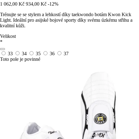
1 062,00 Kč
934,00 Kč
-12%
Trénujte se se stylem a lehkostí díky taekwondo botám Kwon Kick
Light. Ideální pro asijské bojové sporty díky svému úzkému střihu a
kvalitní kůži.
Velikost
*
33
34
35
36
37
Toto pole je povinné