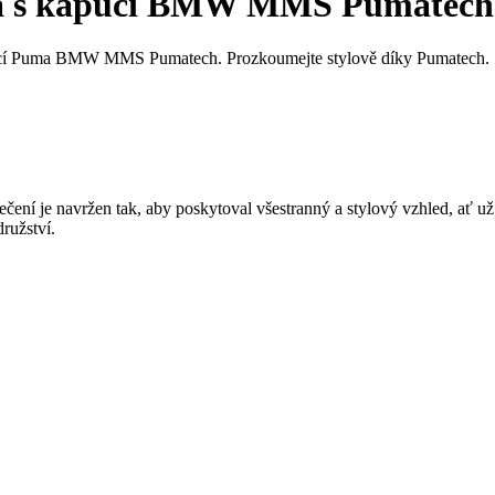
a s kapucí BMW MMS Pumatech
apucí Puma BMW MMS Pumatech. Prozkoumejte stylově díky Pumatech.
ení je navržen tak, aby poskytoval všestranný a stylový vzhled, ať u
ružství.