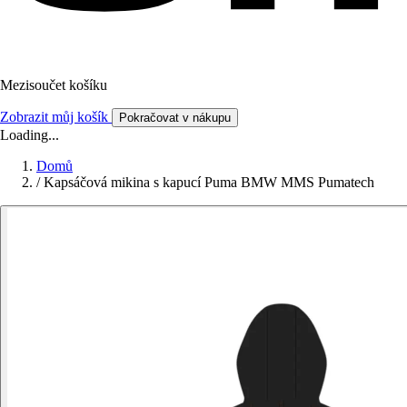
Mezisoučet košíku
Zobrazit můj košík
Pokračovat v nákupu
Loading...
Domů
/
Kapsáčová mikina s kapucí Puma BMW MMS Pumatech