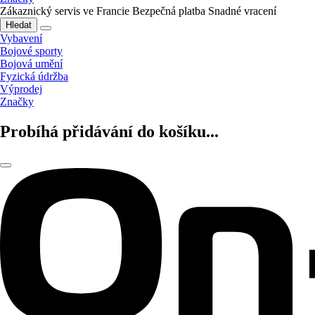
Zákaznický servis ve Francie
Bezpečná platba
Snadné vracení
Hledat
Vybavení
Bojové sporty
Bojová umění
Fyzická údržba
Výprodej
Značky
Probíhá přidávání do košíku...