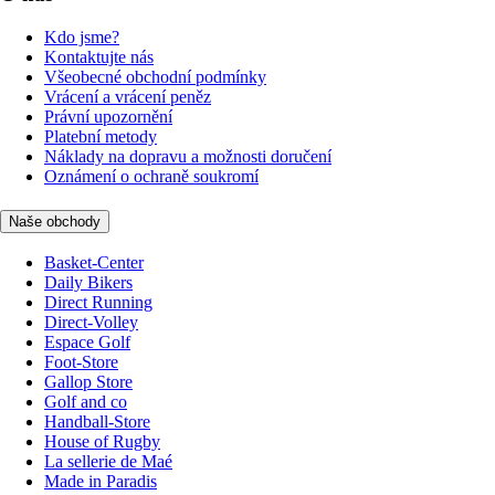
Kdo jsme?
Kontaktujte nás
Všeobecné obchodní podmínky
Vrácení a vrácení peněz
Právní upozornění
Platební metody
Náklady na dopravu a možnosti doručení
Oznámení o ochraně soukromí
Naše obchody
Basket-Center
Daily Bikers
Direct Running
Direct-Volley
Espace Golf
Foot-Store
Gallop Store
Golf and co
Handball-Store
House of Rugby
La sellerie de Maé
Made in Paradis