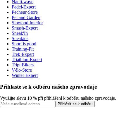
Nauti-wave
Padel-Expert
Pecheur-Store
Pet and Garden
Slowood Interior
Smash-Expert
Sneak'In
Sneakids
Sport is good
Training-Fit
Trek-Expert
Triathlon-Expert
TripnBikers
Vélo-Store
Winter-Expert
Přihlaste se k odběru našeho zpravodaje
Využijte slevu 10 % při přihlášení k odběru našeho zpravodaje.
Přihlásit se k odběru