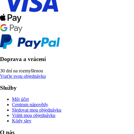
Doprava a vrácení
30 dní na rozmyšlenou
Vraťte svou objednávku
Služby
Můj účet
Centrum nápovědy
Sledovat mou objednávku
Vrátit mou objednávku
Kódy slev
O nás