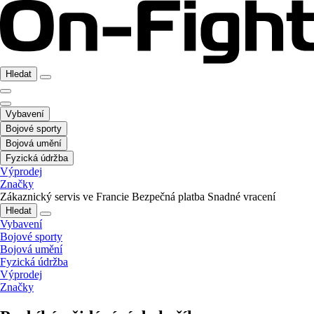
Hledat
Vybavení
Bojové sporty
Bojová umění
Fyzická údržba
Výprodej
Značky
Zákaznický servis ve Francie
Bezpečná platba
Snadné vracení
Hledat
Vybavení
Bojové sporty
Bojová umění
Fyzická údržba
Výprodej
Značky