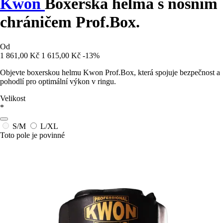
Kwon
Boxerská helma s nosním
chráničem Prof.Box.
Od
1 861,00 Kč
1 615,00 Kč
-13%
Objevte boxerskou helmu Kwon Prof.Box, která spojuje bezpečnost a
pohodlí pro optimální výkon v ringu.
Velikost
*
S/M
L/XL
Toto pole je povinné