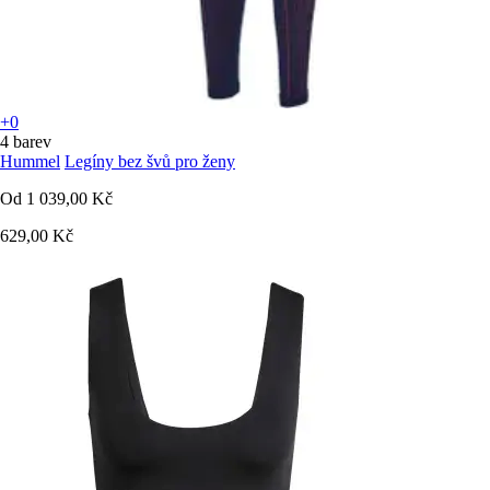
+0
4 barev
Hummel
Legíny bez švů pro ženy
Od
1 039,00 Kč
629,00 Kč