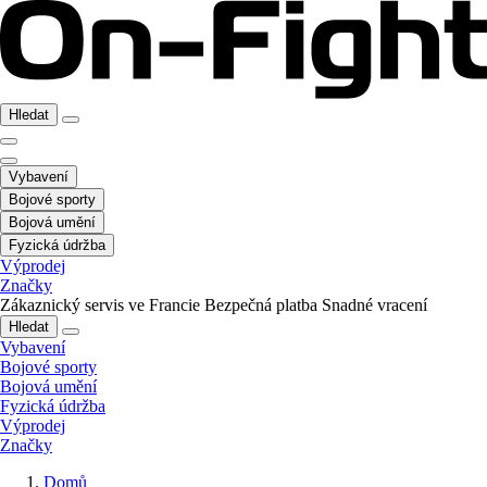
Hledat
Vybavení
Bojové sporty
Bojová umění
Fyzická údržba
Výprodej
Značky
Zákaznický servis ve Francie
Bezpečná platba
Snadné vracení
Hledat
Vybavení
Bojové sporty
Bojová umění
Fyzická údržba
Výprodej
Značky
Domů