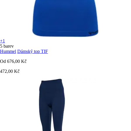
+1
5 barev
Hummel
Dámský top TIF
Od
676,00 Kč
472,00 Kč