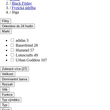
/
Black Friday
/
Fyzická údržba
/
Jóga
Filtry
Odesláno do 24 hodin
Marki
adidas
3
Bauerfeind
28
Hummel
57
Lotuscrafts
49
Urban Goddess
107
Zobrazit více
(27)
Velikost
Dominantní barva
Rozsah
Věk
Funkce
Typ výrobku
Typ