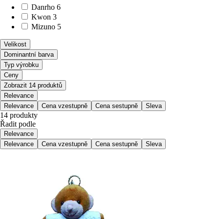
Danrho
6
Kwon
3
Mizuno
5
Velikost
Dominantní barva
Typ výrobku
Ceny
Zobrazit 14 produktů
Relevance
Relevance
Cena vzestupně
Cena sestupně
Sleva
14 produkty
Řadit podle
Relevance
Relevance
Cena vzestupně
Cena sestupně
Sleva