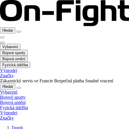
Hledat
Vybavení
Bojové sporty
Bojová umění
Fyzická údržba
Výprodej
Značky
Zákaznický servis ve Francie
Bezpečná platba
Snadné vracení
Hledat
Vybavení
Bojové sporty
Bojová umění
Fyzická údržba
Výprodej
Značky
Domů