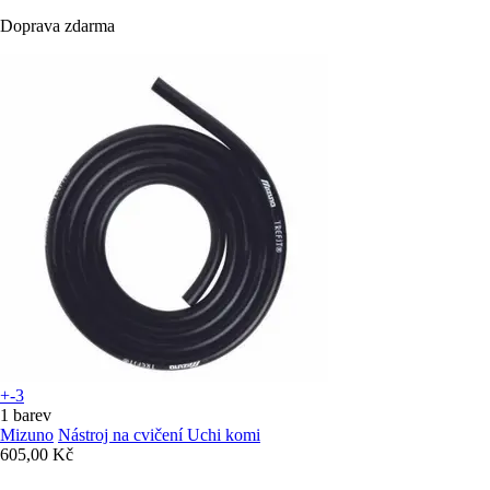
Doprava zdarma
+-3
1 barev
Mizuno
Nástroj na cvičení Uchi komi
605,00 Kč