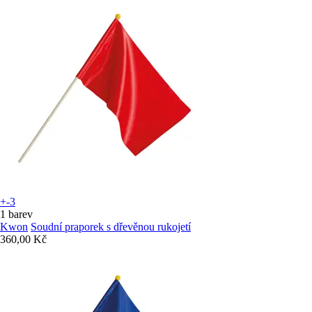
+-3
1 barev
Kwon
Soudní praporek s dřevěnou rukojetí
360,00 Kč