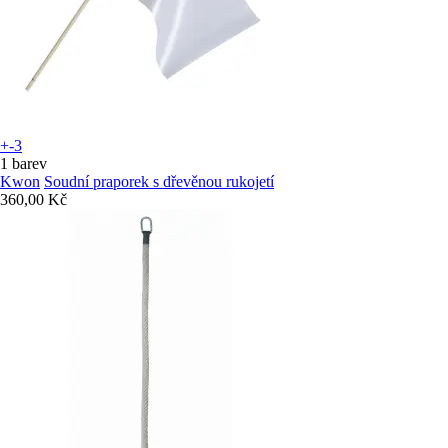
+-3
1 barev
Kwon
Soudní praporek s dřevěnou rukojetí
360,00 Kč