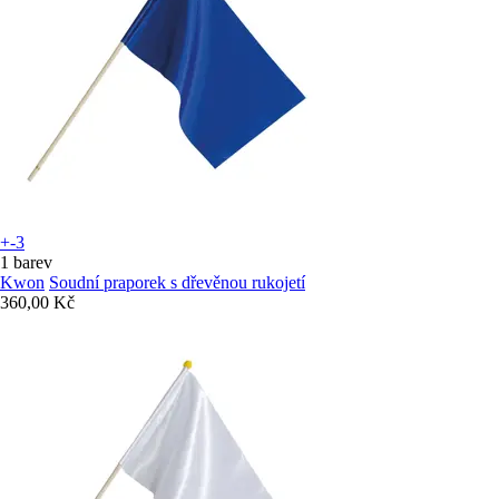
+-3
1 barev
Kwon
Soudní praporek s dřevěnou rukojetí
360,00 Kč