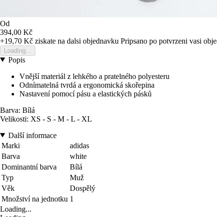
Od
394,00 Kč
+19,70 Kč
ziskate na dalsi objednavku
Pripsano po potvrzeni vasi obj
Loading...
Popis
Vnější materiál z lehkého a pratelného polyesteru
Odnímatelná tvrdá a ergonomická skořepina
Nastavení pomocí pásu a elastických pásků
Barva: Bílá
Velikosti: XS - S - M - L - XL
Další informace
Marki
adidas
Barva
white
Dominantní barva
Bílá
Typ
Muž
Věk
Dospělý
Množství na jednotku
1
Loading...