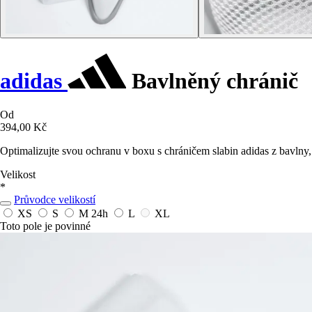
adidas
Bavlněný chránič
Od
394,00 Kč
Optimalizujte svou ochranu v boxu s chráničem slabin adidas z bavlny,
Velikost
*
Průvodce velikostí
XS
S
M
24h
L
XL
Toto pole je povinné