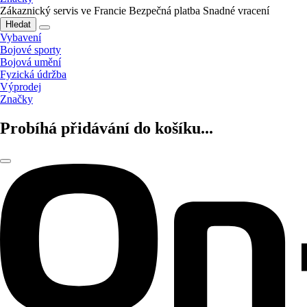
Zákaznický servis ve Francie
Bezpečná platba
Snadné vracení
Hledat
Vybavení
Bojové sporty
Bojová umění
Fyzická údržba
Výprodej
Značky
Probíhá přidávání do košíku...