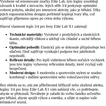
Vyrobené od renomované značky Elite Lab, tyto legíny zosobňují
závazek k kvalitě a inovacím. Jejich střih 3/4 poskytuje optimální
volnost pohybu, ideální pro intenzivní aktivity, jako je běhání. Díky
jejich ergonomickému designu perfektně kopírují tvary těla, což
zajišťuje příjemnou oporu po celou dobu výkonu.
Hlavní vlastnosti legín 3/4 pro ženy Elite Lab X1 zahrnují:
Technické materiály:
Vyrobené z prodyšných a elastických
tkanin, odvádějí vlhkost a udržují vás chladné a suché během
běhu.
Optimální pohodlí:
Elastický pás se dokonale přizpůsobuje bez
stlačení, čímž zajišťuje vynikající podporu bez jakéhokoli
nepohodlí.
Reflexní detaily:
Pro lepší viditelnost během nočních vycházek
jsou tyto legíny vybaveny reflexními detaily, které zvyšují vaši
bezpečnost.
Moderní design:
S moderním a sportovním stylem se snadno
kombinují s dalšími sportovními nebo volnočasovými oděvy.
Bez ohledu na to, zda jste příležitostná běžkyně nebo zkušená atletka,
legíny 3/4 pro ženy Elite Lab X1 vám nabízejí vše, co potřebujete,
abyste se překonali. Neváhejte je zařadit do svého šatníku určeného
pro běhání, abyste spojili výkon a estetiku, a užijte si naplno vaše
tréninkové sezení.