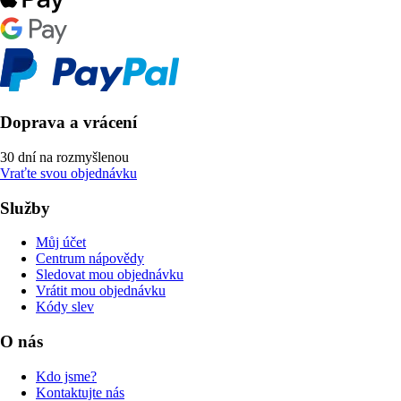
Doprava a vrácení
30 dní na rozmyšlenou
Vraťte svou objednávku
Služby
Můj účet
Centrum nápovědy
Sledovat mou objednávku
Vrátit mou objednávku
Kódy slev
O nás
Kdo jsme?
Kontaktujte nás