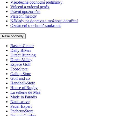
Všeobecné obchodní podmínky
Vrácení a vrácení peněz
Právní upozornění
Platební metody
Náklady na dopravu a možnosti doručení
Oznámení o ochraně soukromí
Naše obchody
Basket-Center
Daily Bikers
Direct Running
Direct-Volley
Espace Golf
Foot-Store
Gallop Store
Golf and co
Handball-Store
House of Rugby
La sellerie de Maé
Made in Paradis
Nauti-wave
Padel-Expert
Pecheur-Store
Pet and Garden