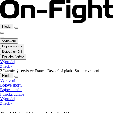
Hledat
Vybavení
Bojové sporty
Bojová umění
Fyzická údržba
Výprodej
Značky
Zákaznický servis ve Francie
Bezpečná platba
Snadné vracení
Hledat
Vybavení
Bojové sporty
Bojová umění
Fyzická údržba
Výprodej
Značky