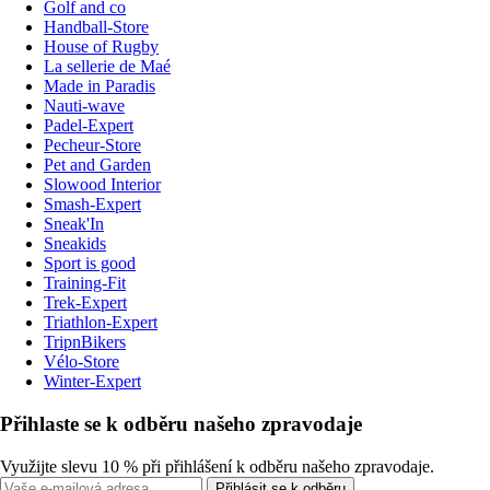
Golf and co
Handball-Store
House of Rugby
La sellerie de Maé
Made in Paradis
Nauti-wave
Padel-Expert
Pecheur-Store
Pet and Garden
Slowood Interior
Smash-Expert
Sneak'In
Sneakids
Sport is good
Training-Fit
Trek-Expert
Triathlon-Expert
TripnBikers
Vélo-Store
Winter-Expert
Přihlaste se k odběru našeho zpravodaje
Využijte slevu 10 % při přihlášení k odběru našeho zpravodaje.
Přihlásit se k odběru