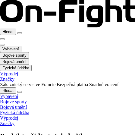
Hledat
Vybavení
Bojové sporty
Bojová umění
Fyzická údržba
Výprodej
Značky
Zákaznický servis ve Francie
Bezpečná platba
Snadné vracení
Hledat
Vybavení
Bojové sporty
Bojová umění
Fyzická údržba
Výprodej
Značky