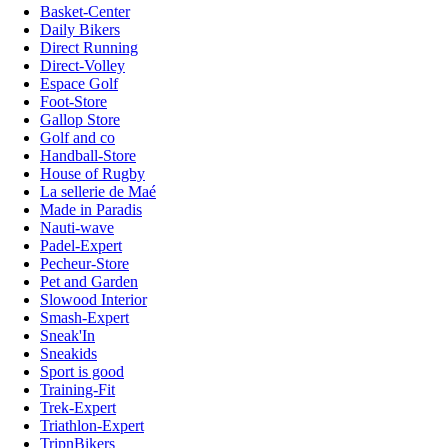
Basket-Center
Daily Bikers
Direct Running
Direct-Volley
Espace Golf
Foot-Store
Gallop Store
Golf and co
Handball-Store
House of Rugby
La sellerie de Maé
Made in Paradis
Nauti-wave
Padel-Expert
Pecheur-Store
Pet and Garden
Slowood Interior
Smash-Expert
Sneak'In
Sneakids
Sport is good
Training-Fit
Trek-Expert
Triathlon-Expert
TripnBikers