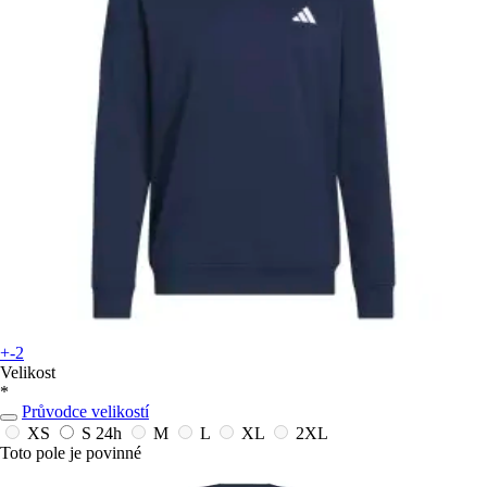
+-2
Velikost
*
Průvodce velikostí
XS
S
24h
M
L
XL
2XL
Toto pole je povinné