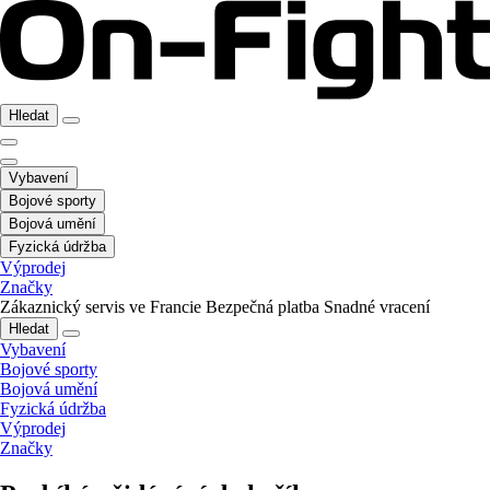
Hledat
Vybavení
Bojové sporty
Bojová umění
Fyzická údržba
Výprodej
Značky
Zákaznický servis ve Francie
Bezpečná platba
Snadné vracení
Hledat
Vybavení
Bojové sporty
Bojová umění
Fyzická údržba
Výprodej
Značky