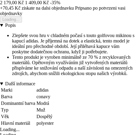
2 179,00 Kč
1 409,00 Kč
-35%
+70,45 Kč
ziskate na dalsi objednavku
Pripsano po potvrzeni vasi
objednavky
Loading...
Popis
Zlepšete svou hru v chladném počasí s touto golfovou mikinou s
kapucí adidas. Je příjemná na dotek a elastická, tento model je
ideální pro přechodné období. Její přiléhavá kapuce vám
poskytne dodatečnou ochranu, když ji potřebujete.
Tento produkt je vyroben minimálně ze 70 % z recyklovaných
materiálů. Opětovným využíváním již vytvořených materiálů
přispíváme ke snižování odpadu a naší závislosti na omezených
zdrojích, abychom snížili ekologickou stopu našich výrobků.
Další informace
Marki
adidas
Barva
conavy
Dominantní barva
Modrá
Typ
Muž
Věk
Dospělý
Hlavní materiál
polyester
Loading...
Loading...