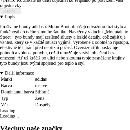
+149,10 Kč
ziskate na dalsi objednavku
Pripsano po potvrzeni vasi
objednavky
Loading...
Popis
Prošívané bundy adidas x Moon Boot přinášejí odvážnou fúzi stylu a
funkčnosti do tvého zimního šatníku. Navrženy v duchu „Mountain to
Street“, tyto bundy mají zesílené siluety a lesklé detaily, což zajišťuje
vzhled, který se v každé situaci vyjímá. Vyrobené z odolného ripstopu,
efektivně tě chrání před nepřízní počasí. Oversize střih poskytuje
pohodlí a volnost pohybu, což ti umožňuje vrstvit oblečení bez
omezení. Ať už kráčíš po ulici nebo zkoumá tvoje zasněžené krajiny,
tyto bundy jsou tvými spojenci pro teplo a styl.
Další informace
Marki
adidas
Barva
msilve
Dominantní barva
Stříbrná
Typ
Žena
Věk
Dospělý
Loading...
Loading...
Všechny naše značky