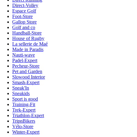
Direct-Volley
Espace Golf
Foot-Store
Gallop Store
Golf and co
Handball-Store
House of Rugby
La sellerie de Maé
Made in Paradis
Nauti-wave
Padel-Expert
Pecheur-Store
Pet and Garden
Slowood Interior
Smash-Expert
Sneak'In
Sneakids
Sport is good
Training-Fit
Trek-Expert
Triathlon-Expert
TripnBikers
Vélo-Store
Winter-Expert