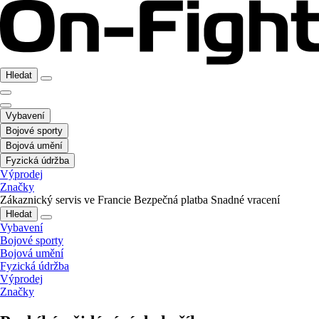
Hledat
Vybavení
Bojové sporty
Bojová umění
Fyzická údržba
Výprodej
Značky
Zákaznický servis ve Francie
Bezpečná platba
Snadné vracení
Hledat
Vybavení
Bojové sporty
Bojová umění
Fyzická údržba
Výprodej
Značky