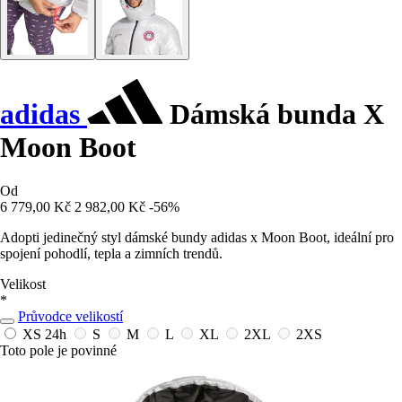
adidas
Dámská bunda X
Moon Boot
Od
6 779,00 Kč
2 982,00 Kč
-56%
Adopti jedinečný styl dámské bundy adidas x Moon Boot, ideální pro
spojení pohodlí, tepla a zimních trendů.
Velikost
*
Průvodce velikostí
XS
24h
S
M
L
XL
2XL
2XS
Toto pole je povinné