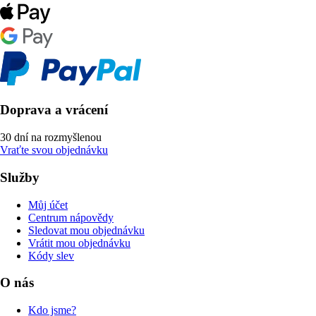
Doprava a vrácení
30 dní na rozmyšlenou
Vraťte svou objednávku
Služby
Můj účet
Centrum nápovědy
Sledovat mou objednávku
Vrátit mou objednávku
Kódy slev
O nás
Kdo jsme?