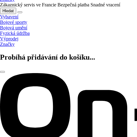
Zákaznický servis ve Francie
Bezpečná platba
Snadné vracení
Hledat
Vybavení
Bojové sporty
Bojová umění
Fyzická údržba
Výprodej
Značky
Probíhá přidávání do košíku...