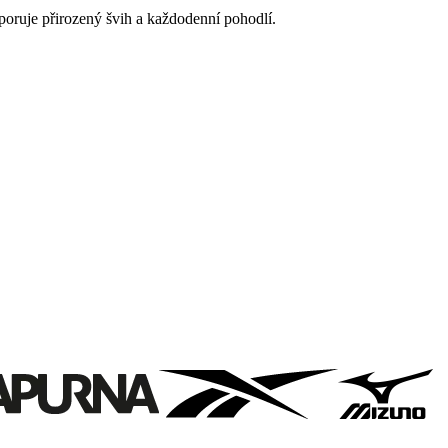
dporuje přirozený švih a každodenní pohodlí.