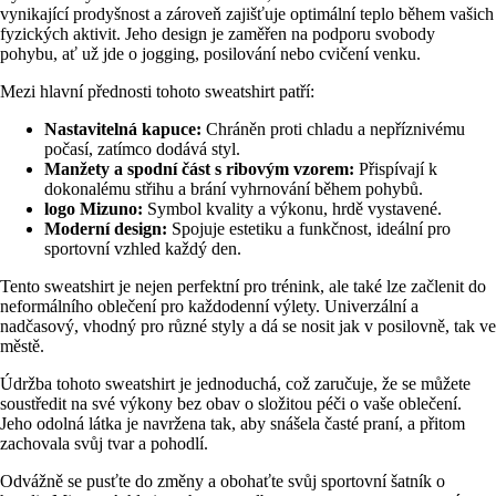
vynikající prodyšnost a zároveň zajišťuje optimální teplo během vašich
fyzických aktivit. Jeho design je zaměřen na podporu svobody
pohybu, ať už jde o jogging, posilování nebo cvičení venku.
Mezi hlavní přednosti tohoto sweatshirt patří:
Nastavitelná kapuce:
Chráněn proti chladu a nepříznivému
počasí, zatímco dodává styl.
Manžety a spodní část s ribovým vzorem:
Přispívají k
dokonalému střihu a brání vyhrnování během pohybů.
logo Mizuno:
Symbol kvality a výkonu, hrdě vystavené.
Moderní design:
Spojuje estetiku a funkčnost, ideální pro
sportovní vzhled každý den.
Tento sweatshirt je nejen perfektní pro trénink, ale také lze začlenit do
neformálního oblečení pro každodenní výlety. Univerzální a
nadčasový, vhodný pro různé styly a dá se nosit jak v posilovně, tak ve
městě.
Údržba tohoto sweatshirt je jednoduchá, což zaručuje, že se můžete
soustředit na své výkony bez obav o složitou péči o vaše oblečení.
Jeho odolná látka je navržena tak, aby snášela časté praní, a přitom
zachovala svůj tvar a pohodlí.
Odvážně se pusťte do změny a obohaťte svůj sportovní šatník o