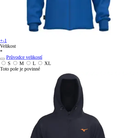
+-1
Velikost
*
Průvodce velikostí
S
M
L
XL
Toto pole je povinné