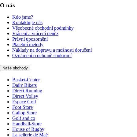
O nás
Kdo jsme?
Kontaktujte nás
Všeobecné obchodní podmínky
Vrácení a vrácení peněz
Právní upozornění
Platební metody
Náklady na dopravu a možnosti doručení
Oznámení o ochraně soukromí
Naše obchody
Basket-Center
Daily Bikers
Direct Running
Direct-Volley
Espace Golf
Foot-Store
Gallop Store
Golf and co
Handball-Store
House of Rugby
La sellerie de Maé