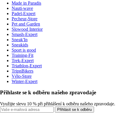
Made in Paradis
Nauti-wave
Padel-Expert
Pecheur-Store
Pet and Garden
Slowood Interior
Smash-Expert
Sneak'In
Sneakids
Sport is good
Training-Fit
Trek-Expert
Triathlon-Expert
TripnBikers
Vélo-Store
Winter-Expert
Přihlaste se k odběru našeho zpravodaje
Využijte slevu 10 % při přihlášení k odběru našeho zpravodaje.
Přihlásit se k odběru