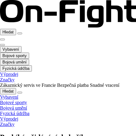
Hledat
Vybavení
Bojové sporty
Bojová umění
Fyzická údržba
Výprodej
Značky
Zákaznický servis ve Francie
Bezpečná platba
Snadné vracení
Hledat
Vybavení
Bojové sporty
Bojová umění
Fyzická údržba
Výprodej
Značky