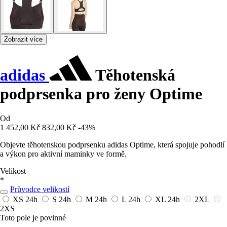
Zobrazit více
adidas
Těhotenská
podprsenka pro ženy Optime
Od
1 452,00 Kč
832,00 Kč
-43%
Objevte těhotenskou podprsenku adidas Optime, která spojuje pohodlí
a výkon pro aktivní maminky ve formě.
Velikost
*
Průvodce velikostí
XS
24h
S
24h
M
24h
L
24h
XL
24h
2XL
2XS
Toto pole je povinné