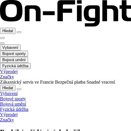
Hledat
Vybavení
Bojové sporty
Bojová umění
Fyzická údržba
Výprodej
Značky
Zákaznický servis ve Francie
Bezpečná platba
Snadné vracení
Hledat
Vybavení
Bojové sporty
Bojová umění
Fyzická údržba
Výprodej
Značky