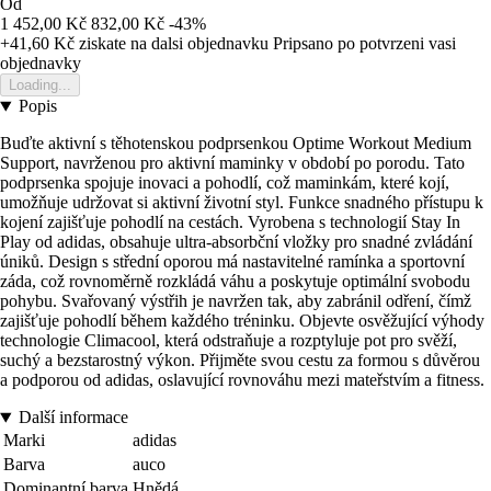
Od
1 452,00 Kč
832,00 Kč
-43%
+41,60 Kč
ziskate na dalsi objednavku
Pripsano po potvrzeni vasi
objednavky
Loading...
Popis
Buďte aktivní s těhotenskou podprsenkou Optime Workout Medium
Support, navrženou pro aktivní maminky v období po porodu. Tato
podprsenka spojuje inovaci a pohodlí, což maminkám, které kojí,
umožňuje udržovat si aktivní životní styl. Funkce snadného přístupu k
kojení zajišťuje pohodlí na cestách. Vyrobena s technologií Stay In
Play od adidas, obsahuje ultra-absorbční vložky pro snadné zvládání
úniků. Design s střední oporou má nastavitelné ramínka a sportovní
záda, což rovnoměrně rozkládá váhu a poskytuje optimální svobodu
pohybu. Svařovaný výstřih je navržen tak, aby zabránil odření, čímž
zajišťuje pohodlí během každého tréninku. Objevte osvěžující výhody
technologie Climacool, která odstraňuje a rozptyluje pot pro svěží,
suchý a bezstarostný výkon. Přijměte svou cestu za formou s důvěrou
a podporou od adidas, oslavující rovnováhu mezi mateřstvím a fitness.
Další informace
Marki
adidas
Barva
auco
Dominantní barva
Hnědá