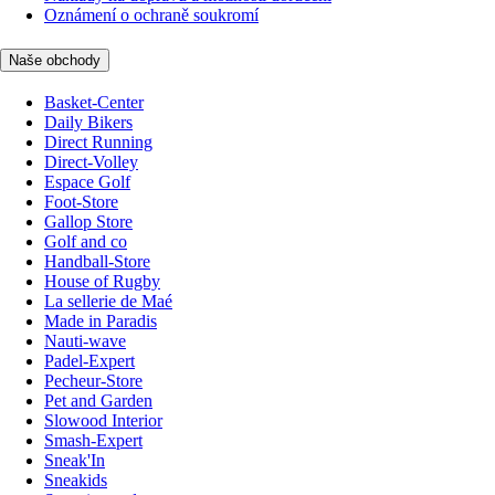
Oznámení o ochraně soukromí
Naše obchody
Basket-Center
Daily Bikers
Direct Running
Direct-Volley
Espace Golf
Foot-Store
Gallop Store
Golf and co
Handball-Store
House of Rugby
La sellerie de Maé
Made in Paradis
Nauti-wave
Padel-Expert
Pecheur-Store
Pet and Garden
Slowood Interior
Smash-Expert
Sneak'In
Sneakids