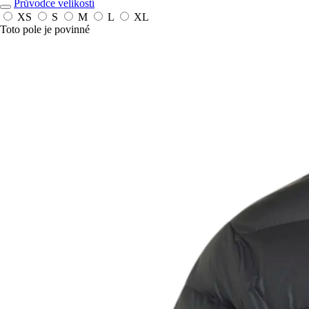
Průvodce velikostí
XS
S
M
L
XL
Toto pole je povinné