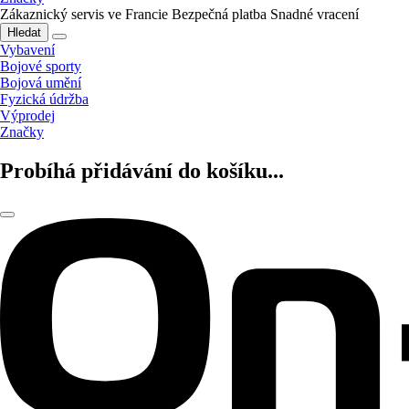
Zákaznický servis ve Francie
Bezpečná platba
Snadné vracení
Hledat
Vybavení
Bojové sporty
Bojová umění
Fyzická údržba
Výprodej
Značky
Probíhá přidávání do košíku...