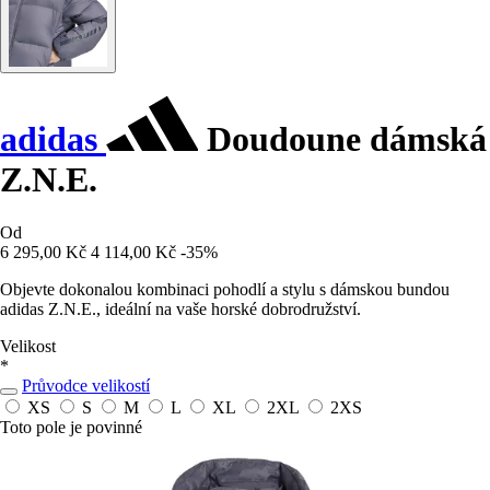
adidas
Doudoune dámská
Z.N.E.
Od
6 295,00 Kč
4 114,00 Kč
-35%
Objevte dokonalou kombinaci pohodlí a stylu s dámskou bundou
adidas Z.N.E., ideální na vaše horské dobrodružství.
Velikost
*
Průvodce velikostí
XS
S
M
L
XL
2XL
2XS
Toto pole je povinné