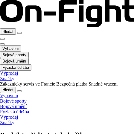
Hledat
Vybavení
Bojové sporty
Bojová umění
Fyzická údržba
Výprodej
Značky
Zákaznický servis ve Francie
Bezpečná platba
Snadné vracení
Hledat
Vybavení
Bojové sporty
Bojová umění
Fyzická údržba
Výprodej
Značky