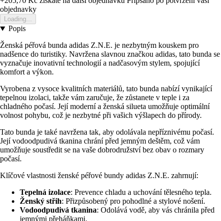
+205,70 Kč
ziskate na dalsi objednavku
Pripsano po potvrzeni vasi
objednavky
Loading...
Popis
Ženská péřová bunda adidas Z.N.E. je nezbytným kouskem pro
nadšence do turistiky. Navržena slavnou značkou adidas, tato bunda se
vyznačuje inovativní technologií a nadčasovým stylem, spojující
komfort a výkon.
Vyrobena z vysoce kvalitních materiálů, tato bunda nabízí vynikající
tepelnou izolaci, takže vám zaručuje, že zůstanete v teple i za
chladného počasí. Její moderní a ženská silueta umožňuje optimální
volnost pohybu, což je nezbytné při vašich výšlapech do přírody.
Tato bunda je také navržena tak, aby odolávala nepříznivému počasí.
Její vodoodpudivá tkanina chrání před jemným deštěm, což vám
umožňuje soustředit se na vaše dobrodružství bez obav o rozmary
počasí.
Klíčové vlastnosti ženské péřové bundy adidas Z.N.E. zahrnují:
Tepelná izolace
: Prevence chladu a uchování tělesného tepla.
Ženský střih
: Přizpůsobený pro pohodlné a stylové nošení.
Vodoodpudivá tkanina
: Odolává vodě, aby vás chránila před
jemnými přeháňkami.