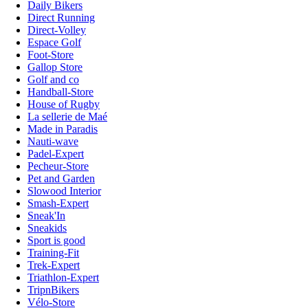
Daily Bikers
Direct Running
Direct-Volley
Espace Golf
Foot-Store
Gallop Store
Golf and co
Handball-Store
House of Rugby
La sellerie de Maé
Made in Paradis
Nauti-wave
Padel-Expert
Pecheur-Store
Pet and Garden
Slowood Interior
Smash-Expert
Sneak'In
Sneakids
Sport is good
Training-Fit
Trek-Expert
Triathlon-Expert
TripnBikers
Vélo-Store