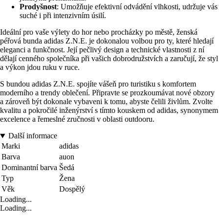
Prodyšnost
: Umožňuje efektivní odvádění vlhkosti, udržuje vás
suché i při intenzivním úsilí.
Ideální pro vaše výlety do hor nebo procházky po městě, ženská
péřová bunda adidas Z.N.E. je dokonalou volbou pro ty, které hledají
eleganci a funkčnost. Její pečlivý design a technické vlastnosti z ní
dělají cenného společníka při vašich dobrodružstvích a zaručují, že styl
a výkon jdou ruku v ruce.
S bundou adidas Z.N.E. spojíte vášeň pro turistiku s komfortem
moderního a trendy oblečení. Připravte se prozkoumávat nové obzory
a zároveň být dokonale vybaveni k tomu, abyste čelili živlům. Zvolte
kvalitu a pokročilé inženýrství s tímto kouskem od adidas, synonymem
excelence a řemeslné zručnosti v oblasti outdooru.
Další informace
Marki
adidas
Barva
auon
Dominantní barva
Šedá
Typ
Žena
Věk
Dospělý
Loading...
Loading...