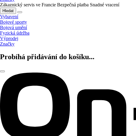
Zákaznický servis ve Francie
Bezpečná platba
Snadné vracení
Hledat
Vybavení
Bojové sporty
Bojová umění
Fyzická údržba
Výprodej
Značky
Probíhá přidávání do košíku...