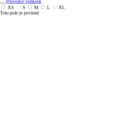
Průvodce velikostí
XS
S
M
L
XL
Toto pole je povinné