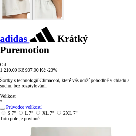
adidas
Krátký
Puremotion
Od
1 210,00 Kč
937,00 Kč
-23%
Šortky s technologií Climacool, které vás udrží pohodlně v chladu a
suchu, bez rozptylování.
Velikost
*
Průvodce velikostí
S 7"
L 7"
XL 7"
2XL 7"
Toto pole je povinné