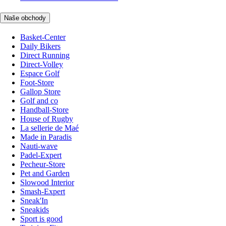
Naše obchody
Basket-Center
Daily Bikers
Direct Running
Direct-Volley
Espace Golf
Foot-Store
Gallop Store
Golf and co
Handball-Store
House of Rugby
La sellerie de Maé
Made in Paradis
Nauti-wave
Padel-Expert
Pecheur-Store
Pet and Garden
Slowood Interior
Smash-Expert
Sneak'In
Sneakids
Sport is good