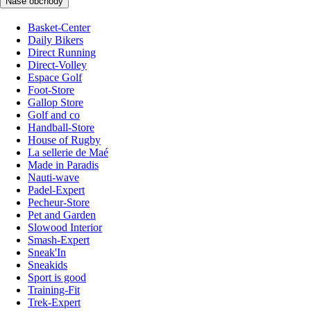
Naše obchody
Basket-Center
Daily Bikers
Direct Running
Direct-Volley
Espace Golf
Foot-Store
Gallop Store
Golf and co
Handball-Store
House of Rugby
La sellerie de Maé
Made in Paradis
Nauti-wave
Padel-Expert
Pecheur-Store
Pet and Garden
Slowood Interior
Smash-Expert
Sneak'In
Sneakids
Sport is good
Training-Fit
Trek-Expert