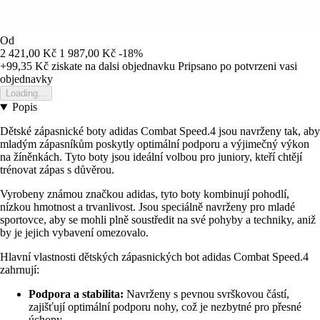
Od
2 421,00 Kč
1 987,00 Kč
-18%
+99,35 Kč
ziskate na dalsi objednavku
Pripsano po potvrzeni vasi
objednavky
Loading...
Popis
Dětské zápasnické boty adidas Combat Speed.4 jsou navrženy tak, aby
mladým zápasníkům poskytly optimální podporu a výjimečný výkon
na žíněnkách. Tyto boty jsou ideální volbou pro juniory, kteří chtějí
trénovat zápas s důvěrou.
Vyrobeny známou značkou adidas, tyto boty kombinují pohodlí,
nízkou hmotnost a trvanlivost. Jsou speciálně navrženy pro mladé
sportovce, aby se mohli plně soustředit na své pohyby a techniky, aniž
by je jejich vybavení omezovalo.
Hlavní vlastnosti dětských zápasnických bot adidas Combat Speed.4
zahrnují:
Podpora a stabilita:
Navrženy s pevnou svrškovou částí,
zajišťují optimální podporu nohy, což je nezbytné pro přesné
úchopy.