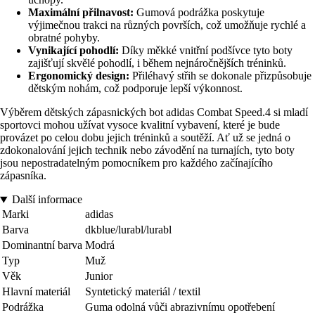
Maximální přilnavost:
Gumová podrážka poskytuje
výjimečnou trakci na různých površích, což umožňuje rychlé a
obratné pohyby.
Vynikající pohodlí:
Díky měkké vnitřní podšívce tyto boty
zajišťují skvělé pohodlí, i během nejnáročnějších tréninků.
Ergonomický design:
Přiléhavý střih se dokonale přizpůsobuje
dětským nohám, což podporuje lepší výkonnost.
Výběrem dětských zápasnických bot adidas Combat Speed.4 si mladí
sportovci mohou užívat vysoce kvalitní vybavení, které je bude
provázet po celou dobu jejich tréninků a soutěží. Ať už se jedná o
zdokonalování jejich technik nebo závodění na turnajích, tyto boty
jsou nepostradatelným pomocníkem pro každého začínajícího
zápasníka.
Další informace
Marki
adidas
Barva
dkblue/lurabl/lurabl
Dominantní barva
Modrá
Typ
Muž
Věk
Junior
Hlavní materiál
Syntetický materiál / textil
Podrážka
Guma odolná vůči abrazivnímu opotřebení