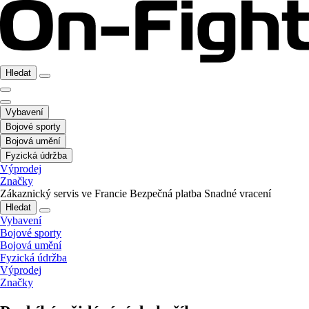
Hledat
Vybavení
Bojové sporty
Bojová umění
Fyzická údržba
Výprodej
Značky
Zákaznický servis ve Francie
Bezpečná platba
Snadné vracení
Hledat
Vybavení
Bojové sporty
Bojová umění
Fyzická údržba
Výprodej
Značky