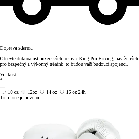
Doprava zdarma
Objevte dokonalost boxerských rukavic King Pro Boxing, navržených
pro bezpečný a výkonný trénink, to budou vaši budoucí spojenci.
Velikost
*
10 oz
12oz
14 oz
16 oz
24h
Toto pole je povinné