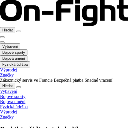
Hledat
Vybavení
Bojové sporty
Bojová umění
Fyzická údržba
Výprodej
Značky
Zákaznický servis ve Francie
Bezpečná platba
Snadné vracení
Hledat
Vybavení
Bojové sporty
Bojová umění
Fyzická údržba
Výprodej
Značky