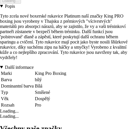
Loading...
Popis
Tyto zcela nové boxerské rukavice Platinum naší značky King PRO
boxing jsou vyrobeny v Thajsku z prémiových "vícivrstvých"
materiálů pro absorpci nárazů, aby se zajistilo, že vy a vaši tréninkoví
partneři zůstanete v bezpečí během tréninku. Další funkcí jsou
'polstrované' dlaně a zápěstí, které poskytují další ochranu během
sparingu a cvičení. Tyto rukavice mají pocit jako byste nosili šňůrkové
rukavice, díky suchému zipu na háčky a smyčky! Vyrobeno z kvalitní
kůže a co nejlepšího zpracování. Tyto rukavice jsou navrženy tak, aby
vydržely!
Další informace
Marki
King Pro Boxing
Barva
bílý
Dominantní barva
Bílá
Typ
Smíšené
Věk
Dospělý
Rozsah
Pro
Loading...
Loading...
Všechny naše značky