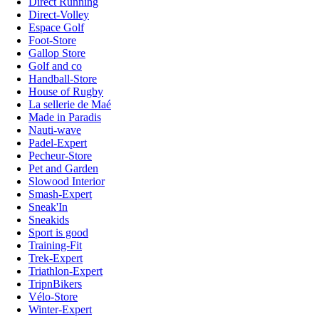
Direct Running
Direct-Volley
Espace Golf
Foot-Store
Gallop Store
Golf and co
Handball-Store
House of Rugby
La sellerie de Maé
Made in Paradis
Nauti-wave
Padel-Expert
Pecheur-Store
Pet and Garden
Slowood Interior
Smash-Expert
Sneak'In
Sneakids
Sport is good
Training-Fit
Trek-Expert
Triathlon-Expert
TripnBikers
Vélo-Store
Winter-Expert