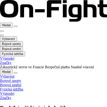
Hledat
Vybavení
Bojové sporty
Bojová umění
Fyzická údržba
Výprodej
Značky
Zákaznický servis ve Francie
Bezpečná platba
Snadné vracení
Hledat
Vybavení
Bojové sporty
Bojová umění
Fyzická údržba
Výprodej
Značky