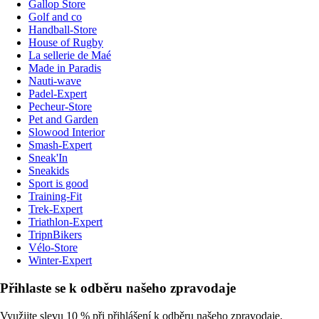
Gallop Store
Golf and co
Handball-Store
House of Rugby
La sellerie de Maé
Made in Paradis
Nauti-wave
Padel-Expert
Pecheur-Store
Pet and Garden
Slowood Interior
Smash-Expert
Sneak'In
Sneakids
Sport is good
Training-Fit
Trek-Expert
Triathlon-Expert
TripnBikers
Vélo-Store
Winter-Expert
Přihlaste se k odběru našeho zpravodaje
Využijte slevu 10 % při přihlášení k odběru našeho zpravodaje.