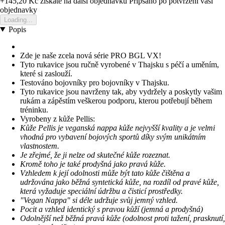
+145,20 Kč
ziskate na dalsi objednavku
Pripsano po potvrzeni vasi
objednavky
Loading...
Popis
Zde je naše zcela nová série PRO BGL VX!
Tyto rukavice jsou ručně vyrobené v Thajsku s péčí a uměním,
které si zaslouží.
Testováno bojovníky pro bojovníky v Thajsku.
Tyto rukavice jsou navrženy tak, aby vydržely a poskytly vašim
rukám a zápěstím veškerou podporu, kterou potřebují během
tréninku.
Vyrobeny z kůže Pellis:
Kůže Pellis je veganská nappa kůže nejvyšší kvality a je velmi
vhodná pro vybavení bojových sportů díky svým unikátním
vlastnostem.
Je zřejmé, že ji nelze od skutečné kůže rozeznat.
Kromě toho je také prodyšná jako pravá kůže.
Vzhledem k její odolnosti může být tato kůže čištěna a
udržována jako běžná syntetická kůže, na rozdíl od pravé kůže,
která vyžaduje speciální údržbu a čisticí prostředky.
"Vegan Nappa" si déle udržuje svůj jemný vzhled.
Pocit a vzhled identický s pravou kůží (jemná a prodyšná)
Odolnější než běžná pravá kůže (odolnost proti tažení, prasknutí,