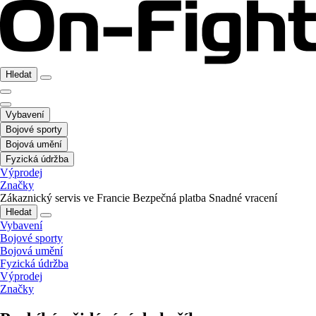
Hledat
Vybavení
Bojové sporty
Bojová umění
Fyzická údržba
Výprodej
Značky
Zákaznický servis ve Francie
Bezpečná platba
Snadné vracení
Hledat
Vybavení
Bojové sporty
Bojová umění
Fyzická údržba
Výprodej
Značky