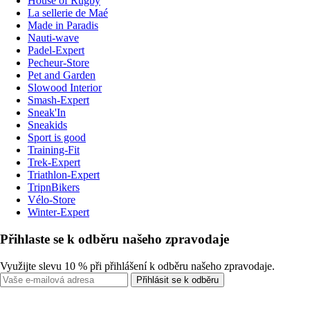
House of Rugby
La sellerie de Maé
Made in Paradis
Nauti-wave
Padel-Expert
Pecheur-Store
Pet and Garden
Slowood Interior
Smash-Expert
Sneak'In
Sneakids
Sport is good
Training-Fit
Trek-Expert
Triathlon-Expert
TripnBikers
Vélo-Store
Winter-Expert
Přihlaste se k odběru našeho zpravodaje
Využijte slevu 10 % při přihlášení k odběru našeho zpravodaje.
Přihlásit se k odběru