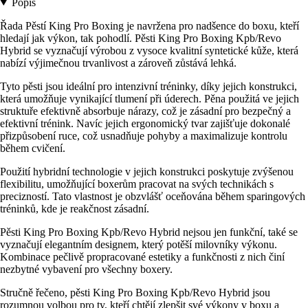
Popis
Řada Pěstí King Pro Boxing je navržena pro nadšence do boxu, kteří
hledají jak výkon, tak pohodlí. Pěsti King Pro Boxing Kpb/Revo
Hybrid se vyznačují výrobou z vysoce kvalitní syntetické kůže, která
nabízí výjimečnou trvanlivost a zároveň zůstává lehká.
Tyto pěsti jsou ideální pro intenzivní tréninky, díky jejich konstrukci,
která umožňuje vynikající tlumení při úderech. Pěna použitá ve jejich
struktuře efektivně absorbuje nárazy, což je zásadní pro bezpečný a
efektivní trénink. Navíc jejich ergonomický tvar zajišťuje dokonalé
přizpůsobení ruce, což usnadňuje pohyby a maximalizuje kontrolu
během cvičení.
Použití hybridní technologie v jejich konstrukci poskytuje zvýšenou
flexibilitu, umožňující boxerům pracovat na svých technikách s
precizností. Tato vlastnost je obzvlášť oceňována během sparingových
tréninků, kde je reakčnost zásadní.
Pěsti King Pro Boxing Kpb/Revo Hybrid nejsou jen funkční, také se
vyznačují elegantním designem, který potěší milovníky výkonu.
Kombinace pečlivě propracované estetiky a funkčnosti z nich činí
nezbytné vybavení pro všechny boxery.
Stručně řečeno, pěsti King Pro Boxing Kpb/Revo Hybrid jsou
rozumnou volbou pro ty, kteří chtějí zlepšit své výkony v boxu a