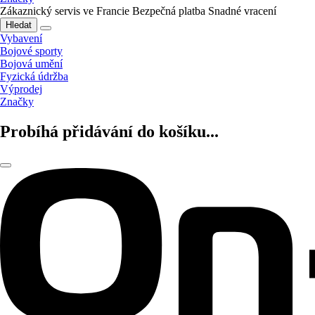
Zákaznický servis ve Francie
Bezpečná platba
Snadné vracení
Hledat
Vybavení
Bojové sporty
Bojová umění
Fyzická údržba
Výprodej
Značky
Probíhá přidávání do košíku...