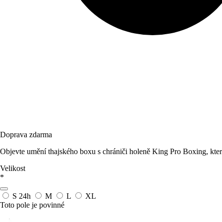
Doprava zdarma
Objevte umění thajského boxu s chrániči holeně King Pro Boxing, kter
Velikost
*
S
24h
M
L
XL
Toto pole je povinné