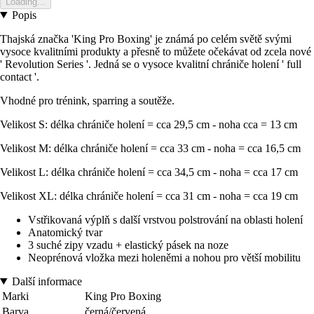
Loading...
Popis
Thajská značka 'King Pro Boxing' je známá po celém světě svými
vysoce kvalitními produkty a přesně to můžete očekávat od zcela nové
' Revolution Series '. Jedná se o vysoce kvalitní chrániče holení ' full
contact '.
Vhodné pro trénink, sparring a soutěže.
Velikost S: délka chrániče holení = cca 29,5 cm - noha cca = 13 cm
Velikost M: délka chrániče holení = cca 33 cm - noha = cca 16,5 cm
Velikost L: délka chrániče holení = cca 34,5 cm - noha = cca 17 cm
Velikost XL: délka chrániče holení = cca 31 cm - noha = cca 19 cm
Vstřikovaná výplň s další vrstvou polstrování na oblasti holení
Anatomický tvar
3 suché zipy vzadu + elastický pásek na noze
Neoprénová vložka mezi holeněmi a nohou pro větší mobilitu
Další informace
Marki
King Pro Boxing
Barva
černá/červená