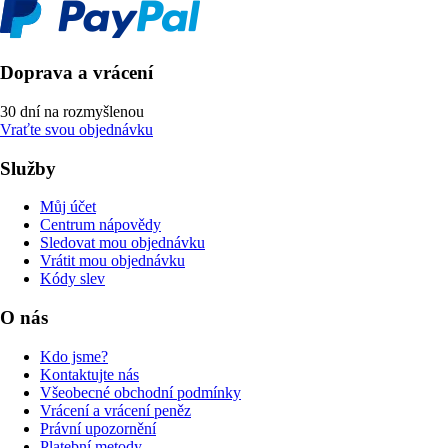
Doprava a vrácení
30 dní na rozmyšlenou
Vraťte svou objednávku
Služby
Můj účet
Centrum nápovědy
Sledovat mou objednávku
Vrátit mou objednávku
Kódy slev
O nás
Kdo jsme?
Kontaktujte nás
Všeobecné obchodní podmínky
Vrácení a vrácení peněz
Právní upozornění
Platební metody