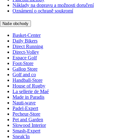
Náklady na dopravu a možnosti doručení
Oznámení o ochraně soukromí
Naše obchody
Basket-Center
Daily Bikers
Direct Running
Direct-Volley
Espace Golf
Foot-Store
Gallop Store
Golf and co
Handball-Store
House of Rugby
La sellerie de Maé
Made in Paradis
Nauti-wave
Padel-Expert
Pecheur-Store
Pet and Garden
Slowood Interior
Smash-Expert
Sneak'In