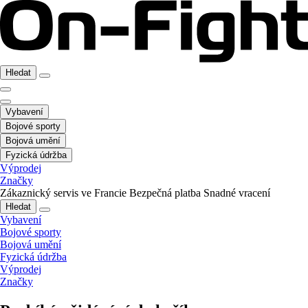
Hledat
Vybavení
Bojové sporty
Bojová umění
Fyzická údržba
Výprodej
Značky
Zákaznický servis ve Francie
Bezpečná platba
Snadné vracení
Hledat
Vybavení
Bojové sporty
Bojová umění
Fyzická údržba
Výprodej
Značky