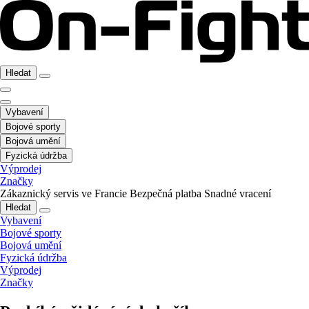
Hledat
Vybavení
Bojové sporty
Bojová umění
Fyzická údržba
Výprodej
Značky
Zákaznický servis ve Francie
Bezpečná platba
Snadné vracení
Hledat
Vybavení
Bojové sporty
Bojová umění
Fyzická údržba
Výprodej
Značky