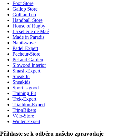
Foot-Store
Gallop Store
Golf and co
Handball-Store
House of Rugby
La sellerie de Maé
Made in Paradis
Nauti-wave
Padel-Expert
Pecheur-Store
Pet and Garden
Slowood Interior
Smash-Expert
Sneak'In
Sneakids
Sport is good
Training-Fit
Trek-Expert
Triathlon-Expert
TripnBikers
Vélo-Store
Winter-Expert
Přihlaste se k odběru našeho zpravodaje