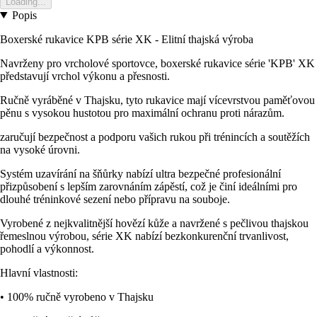
Loading...
Popis
Boxerské rukavice KPB série XK - Elitní thajská výroba
Navrženy pro vrcholové sportovce, boxerské rukavice série 'KPB' XK
představují vrchol výkonu a přesnosti.
Ručně vyráběné v Thajsku, tyto rukavice mají vícevrstvou paměťovou
pěnu s vysokou hustotou pro maximální ochranu proti nárazům.
zaručují bezpečnost a podporu vašich rukou při trénincích a soutěžích
na vysoké úrovni.
Systém uzavírání na šňůrky nabízí ultra bezpečné profesionální
přizpůsobení s lepším zarovnáním zápěstí, což je činí ideálními pro
dlouhé tréninkové sezení nebo přípravu na souboje.
Vyrobené z nejkvalitnější hovězí kůže a navržené s pečlivou thajskou
řemeslnou výrobou, série XK nabízí bezkonkurenční trvanlivost,
pohodlí a výkonnost.
Hlavní vlastnosti:
• 100% ručně vyrobeno v Thajsku