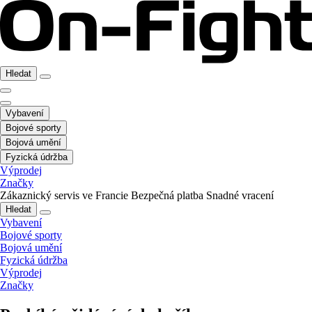
Hledat
Vybavení
Bojové sporty
Bojová umění
Fyzická údržba
Výprodej
Značky
Zákaznický servis ve Francie
Bezpečná platba
Snadné vracení
Hledat
Vybavení
Bojové sporty
Bojová umění
Fyzická údržba
Výprodej
Značky