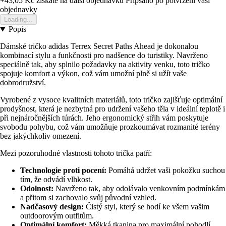
+43,05 Kč
ziskate na dalsi objednavku
Pripsano po potvrzeni vasi
objednavky
Loading...
Popis
Dámské tričko adidas Terrex Secret Paths Ahead je dokonalou
kombinací stylu a funkčnosti pro nadšence do turistiky. Navrženo
speciálně tak, aby splnilo požadavky na aktivity venku, toto tričko
spojuje komfort a výkon, což vám umožní plně si užít vaše
dobrodružství.
Vyrobené z vysoce kvalitních materiálů, toto tričko zajišťuje optimální
prodyšnost, která je nezbytná pro udržení vašeho těla v ideální teplotě i
při nejnáročnějších túrách. Jeho ergonomický střih vám poskytuje
svobodu pohybu, což vám umožňuje prozkoumávat rozmanité terény
bez jakýchkoliv omezení.
Mezi pozoruhodné vlastnosti tohoto trička patří:
Technologie proti pocení:
Pomáhá udržet vaši pokožku suchou
tím, že odvádí vlhkost.
Odolnost:
Navrženo tak, aby odolávalo venkovním podmínkám
a přitom si zachovalo svůj původní vzhled.
Nadčasový design:
Čistý styl, který se hodí ke všem vašim
outdoorovým outfitům.
Optimální komfort:
Měkká tkanina pro maximální pohodlí