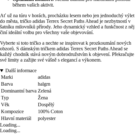
během vašich aktivit.
Ať už na túru v horách, procházku lesem nebo jen jednoduchý výlet
do města, tričko adidas Terrex Secret Paths Ahead je nezbytností v
šatníku milovníků přírody. Jeho dynamický vzhled a funkčnost z něj
činí ideální volbu pro všechny vaše objevování.
Vyberte si toto tričko a nechte se inspirovat k prozkoumání nových
obzorů. S dámským tričkem adidas Terrex Secret Paths Ahead se
každý chodník stává novým dobrodružstvím k objevení. Překračujte
své limity a zažijte své vášně s elegancí a výkonem.
Další informace
Marki
adidas
Barva
halgrn
Dominantní barva
Zelená
Typ
Žena
Věk
Dospělý
Kompozice
100% Coton
Hlavní materiál
polyester
Loading...
Loading...