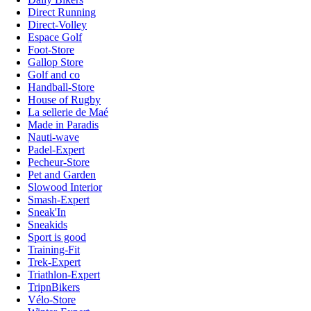
Direct Running
Direct-Volley
Espace Golf
Foot-Store
Gallop Store
Golf and co
Handball-Store
House of Rugby
La sellerie de Maé
Made in Paradis
Nauti-wave
Padel-Expert
Pecheur-Store
Pet and Garden
Slowood Interior
Smash-Expert
Sneak'In
Sneakids
Sport is good
Training-Fit
Trek-Expert
Triathlon-Expert
TripnBikers
Vélo-Store