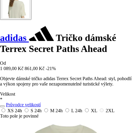
adidas
Tričko dámské
Terrex Secret Paths Ahead
Od
1 089,00 Kč
861,00 Kč
-21%
Objevte dámské tričko adidas Terrex Secret Paths Ahead: styl, pohodlí
a výkon spojeny pro vaše nezapomenutelné turistické výlety.
Velikost
*
Průvodce velikostí
XS
24h
S
24h
M
24h
L
24h
XL
2XL
Toto pole je povinné