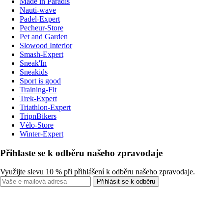
Made in Paradis
Nauti-wave
Padel-Expert
Pecheur-Store
Pet and Garden
Slowood Interior
Smash-Expert
Sneak'In
Sneakids
Sport is good
Training-Fit
Trek-Expert
Triathlon-Expert
TripnBikers
Vélo-Store
Winter-Expert
Přihlaste se k odběru našeho zpravodaje
Využijte slevu 10 % při přihlášení k odběru našeho zpravodaje.
Přihlásit se k odběru