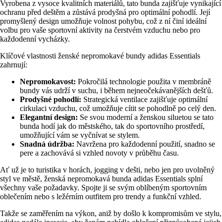
Vyrobena z vysoce kvalitních materiálů, tato bunda zajišťuje vynikající
ochranu před deštěm a zůstává prodyšná pro optimální pohodlí. Její
promyšlený design umožňuje volnost pohybu, což z ní činí ideální
volbu pro vaše sportovní aktivity na čerstvém vzduchu nebo pro
každodenní vycházky.
Klíčové vlastnosti ženské nepromokavé bundy adidas Essentials
zahrnují:
Nepromokavost:
Pokročilá technologie použita v membráně
bundy vás udrží v suchu, i během nejneočekávanějších dešťů.
Prodyšné pohodlí:
Strategická ventilace zajišťuje optimální
cirkulaci vzduchu, což umožňuje cítit se pohodlně po celý den.
Elegantní design:
Se svou moderní a ženskou siluetou se tato
bunda hodí jak do městského, tak do sportovního prostředí,
umožňující vám se vyčnívat se stylem.
Snadná údržba:
Navržena pro každodenní použití, snadno se
pere a zachovává si vzhled novoty v průběhu času.
Ať už je to turistika v horách, jogging v dešti, nebo jen pro uvolněný
styl ve městě, ženská nepromokavá bunda adidas Essentials splní
všechny vaše požadavky. Spojte ji se svým oblíbeným sportovním
oblečením nebo s ležérním outfitem pro trendy a funkční vzhled.
Takže se zaměřením na výkon, aniž by došlo k kompromisům ve stylu,