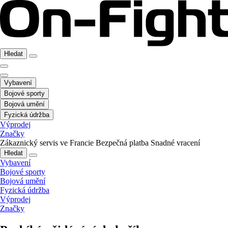
Hledat
Vybavení
Bojové sporty
Bojová umění
Fyzická údržba
Výprodej
Značky
Zákaznický servis ve Francie
Bezpečná platba
Snadné vracení
Hledat
Vybavení
Bojové sporty
Bojová umění
Fyzická údržba
Výprodej
Značky