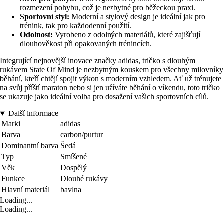
rozmezení pohybu, což je nezbytné pro běžeckou praxi.
Sportovní styl:
Moderní a stylový design je ideální jak pro
trénink, tak pro každodenní použití.
Odolnost:
Vyrobeno z odolných materiálů, které zajišťují
dlouhověkost při opakovaných trénincích.
Integrující nejnovější inovace značky adidas, tričko s dlouhým
rukávem State Of Mind je nezbytným kouskem pro všechny milovníky
běhání, kteří chtějí spojit výkon s moderním vzhledem. Ať už trénujete
na svůj příští maraton nebo si jen užíváte běhání o víkendu, toto tričko
se ukazuje jako ideální volba pro dosažení vašich sportovních cílů.
Další informace
Marki
adidas
Barva
carbon/purtur
Dominantní barva
Šedá
Typ
Smíšené
Věk
Dospělý
Funkce
Dlouhé rukávy
Hlavní materiál
bavlna
Loading...
Loading...