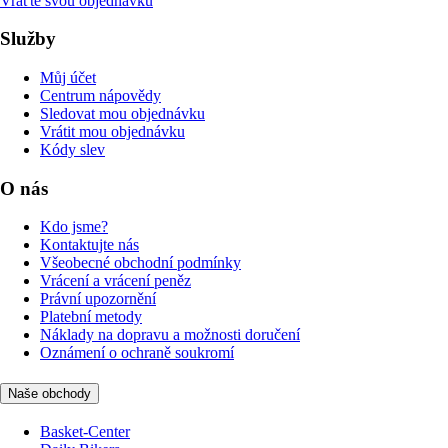
Vraťte svou objednávku
Služby
Můj účet
Centrum nápovědy
Sledovat mou objednávku
Vrátit mou objednávku
Kódy slev
O nás
Kdo jsme?
Kontaktujte nás
Všeobecné obchodní podmínky
Vrácení a vrácení peněz
Právní upozornění
Platební metody
Náklady na dopravu a možnosti doručení
Oznámení o ochraně soukromí
Naše obchody
Basket-Center