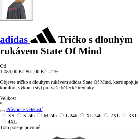
adidas
Tričko s dlouhým
rukávem State Of Mind
Od
1 089,00 Kč
861,00 Kč
-21%
Objevte tričko s dlouhým rukávem adidas State Of Mind, které spojuje
komfort, výkon a styl pro vaše běžecké tréninky.
Velikost
*
Průvodce velikostí
XS
S
24h
M
24h
L
24h
XL
24h
2XL
3XL
4XL
Toto pole je povinné