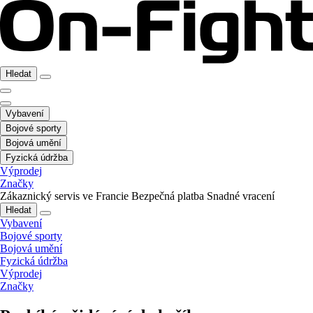
Hledat
Vybavení
Bojové sporty
Bojová umění
Fyzická údržba
Výprodej
Značky
Zákaznický servis ve Francie
Bezpečná platba
Snadné vracení
Hledat
Vybavení
Bojové sporty
Bojová umění
Fyzická údržba
Výprodej
Značky