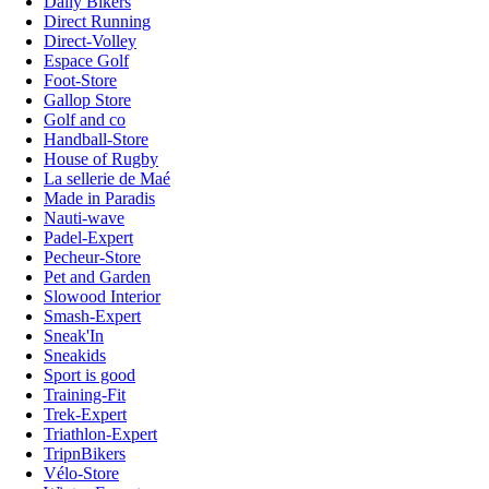
Daily Bikers
Direct Running
Direct-Volley
Espace Golf
Foot-Store
Gallop Store
Golf and co
Handball-Store
House of Rugby
La sellerie de Maé
Made in Paradis
Nauti-wave
Padel-Expert
Pecheur-Store
Pet and Garden
Slowood Interior
Smash-Expert
Sneak'In
Sneakids
Sport is good
Training-Fit
Trek-Expert
Triathlon-Expert
TripnBikers
Vélo-Store