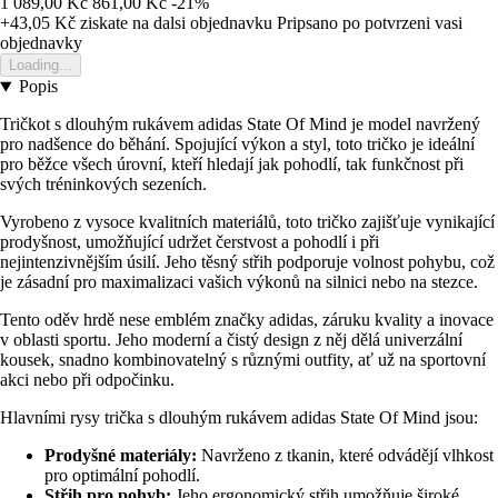
1 089,00 Kč
861,00 Kč
-21%
+43,05 Kč
ziskate na dalsi objednavku
Pripsano po potvrzeni vasi
objednavky
Loading...
Popis
Tričkot s dlouhým rukávem adidas State Of Mind je model navržený
pro nadšence do běhání. Spojující výkon a styl, toto tričko je ideální
pro běžce všech úrovní, kteří hledají jak pohodlí, tak funkčnost při
svých tréninkových sezeních.
Vyrobeno z vysoce kvalitních materiálů, toto tričko zajišťuje vynikající
prodyšnost, umožňující udržet čerstvost a pohodlí i při
nejintenzivnějším úsilí. Jeho těsný střih podporuje volnost pohybu, což
je zásadní pro maximalizaci vašich výkonů na silnici nebo na stezce.
Tento oděv hrdě nese emblém značky adidas, záruku kvality a inovace
v oblasti sportu. Jeho moderní a čistý design z něj dělá univerzální
kousek, snadno kombinovatelný s různými outfity, ať už na sportovní
akci nebo při odpočinku.
Hlavními rysy trička s dlouhým rukávem adidas State Of Mind jsou:
Prodyšné materiály:
Navrženo z tkanin, které odvádějí vlhkost
pro optimální pohodlí.
Střih pro pohyb:
Jeho ergonomický střih umožňuje široké