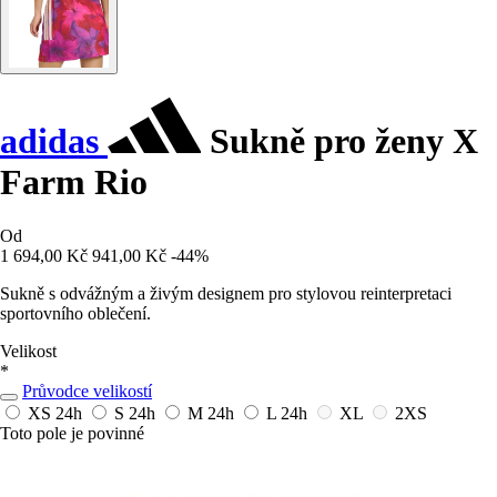
adidas
Sukně pro ženy X
Farm Rio
Od
1 694,00 Kč
941,00 Kč
-44%
Sukně s odvážným a živým designem pro stylovou reinterpretaci
sportovního oblečení.
Velikost
*
Průvodce velikostí
XS
24h
S
24h
M
24h
L
24h
XL
2XS
Toto pole je povinné