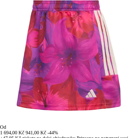
Od
1 694,00 Kč
941,00 Kč
-44%