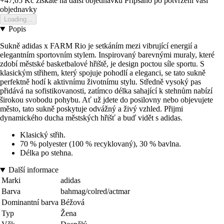
+47,05 Kč
ziskate na dalsi objednavku
Pripsano po potvrzeni vasi
objednavky
Loading...
Popis
Sukně adidas x FARM Rio je setkáním mezi vibrující energií a
elegantním sportovním stylem. Inspirovaný barevnými muraly, které
zdobí městské basketbalové hřiště, je design poctou síle sportu. S
klasickým střihem, který spojuje pohodlí a eleganci, se tato sukně
perfektně hodí k aktivnímu životnímu stylu. Středně vysoký pas
přidává na sofistikovanosti, zatímco délka sahající k stehnům nabízí
širokou svobodu pohybu. Ať už jdete do posilovny nebo objevujete
město, tato sukně poskytuje odvážný a živý vzhled. Přijmi
dynamického ducha městských hřišť a buď vidět s adidas.
Klasický střih.
70 % polyester (100 % recyklovaný), 30 % bavlna.
Délka po stehna.
Další informace
Marki
adidas
Barva
bahmag/colred/actmar
Dominantní barva
Béžová
Typ
Žena