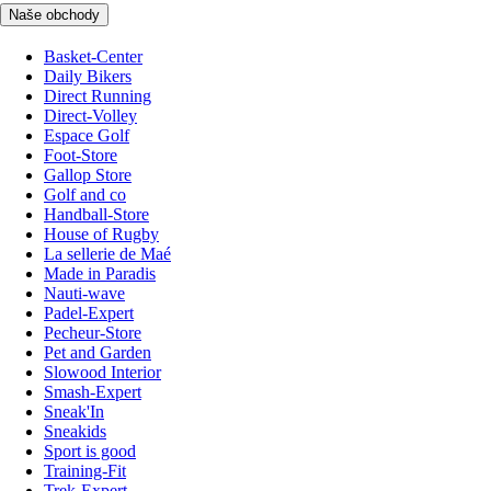
Naše obchody
Basket-Center
Daily Bikers
Direct Running
Direct-Volley
Espace Golf
Foot-Store
Gallop Store
Golf and co
Handball-Store
House of Rugby
La sellerie de Maé
Made in Paradis
Nauti-wave
Padel-Expert
Pecheur-Store
Pet and Garden
Slowood Interior
Smash-Expert
Sneak'In
Sneakids
Sport is good
Training-Fit
Trek-Expert