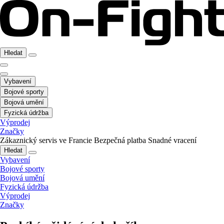
Hledat
Vybavení
Bojové sporty
Bojová umění
Fyzická údržba
Výprodej
Značky
Zákaznický servis ve Francie
Bezpečná platba
Snadné vracení
Hledat
Vybavení
Bojové sporty
Bojová umění
Fyzická údržba
Výprodej
Značky