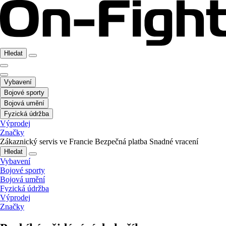
Hledat
Vybavení
Bojové sporty
Bojová umění
Fyzická údržba
Výprodej
Značky
Zákaznický servis ve Francie
Bezpečná platba
Snadné vracení
Hledat
Vybavení
Bojové sporty
Bojová umění
Fyzická údržba
Výprodej
Značky