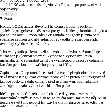
3 147,00 Kč
2 242,00 Kč
-29%
+112,10 Kč
ziskate na dalsi objednavku
Pripsano po potvrzeni vasi
objednavky
Loading...
Popis
Hoodie 1/2 Zip adidas Beyond The Course Loose je perfektní
společník pro golfové nadšence a pro ty, kteří hledají kombinaci stylu a
pohodlí na hřišti. S moderním a elegantním designem je tento oděv
speciálně navržen tak, aby splnil potřeby golfistů a zároveň přidal
uvolněný styl do vašeho šatníku.
Jeho volný střih poskytuje velkou svobodu pohybu, což umožňuje
švihat bez jakýchkoli omezení. Vyrobeno z vysoce kvalitních
materiálů, tento sweatshirt zajišťuje výjimečnou pružnost a optimální
komfort po celou dobu vašeho pobytu na hřišti.
Zapínání na 1/2 zip umožňuje snadné a rychlé přizpůsobení a zároveň
dává možnost regulovat ventilaci podle vašich preferencí. Integrovaná
kapuce poskytuje další ochranu před nepříznivými podmínkami a
zaručuje optimální výkon i za chladného počasí.
Ideální pro slunečné nebo mírně chladné dny, tento sweatshirt je
univerzální a může se nosit jak na golfovém hřišti, tak mimo něj. Ať už
trénujete svůj švih, nebo si jen užíváte chvíli relaxace, tento oděv vás
udrží pohodlně a stylově.