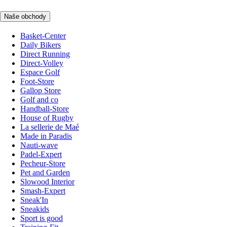
Naše obchody
Basket-Center
Daily Bikers
Direct Running
Direct-Volley
Espace Golf
Foot-Store
Gallop Store
Golf and co
Handball-Store
House of Rugby
La sellerie de Maé
Made in Paradis
Nauti-wave
Padel-Expert
Pecheur-Store
Pet and Garden
Slowood Interior
Smash-Expert
Sneak'In
Sneakids
Sport is good