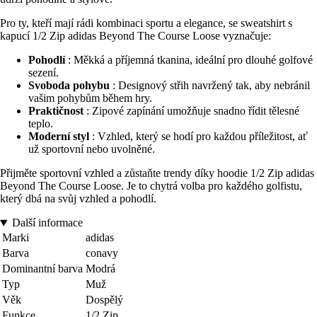
Pro ty, kteří mají rádi kombinaci sportu a elegance, se sweatshirt s
kapucí 1/2 Zip adidas Beyond The Course Loose vyznačuje:
Pohodlí
: Měkká a příjemná tkanina, ideální pro dlouhé golfové
sezení.
Svoboda pohybu
: Designový střih navržený tak, aby nebránil
vašim pohybům během hry.
Praktičnost
: Zipové zapínání umožňuje snadno řídit tělesné
teplo.
Moderní styl
: Vzhled, který se hodí pro každou příležitost, ať
už sportovní nebo uvolněné.
Přijměte sportovní vzhled a zůstaňte trendy díky hoodie 1/2 Zip adidas
Beyond The Course Loose. Je to chytrá volba pro každého golfistu,
který dbá na svůj vzhled a pohodlí.
Další informace
Marki
adidas
Barva
conavy
Dominantní barva
Modrá
Typ
Muž
Věk
Dospělý
Funkce
1/2 Zip