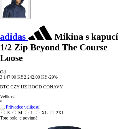
adidas
Mikina s kapucí
1/2 Zip Beyond The Course
Loose
Od
3 147,00 Kč
2 242,00 Kč
-29%
BTC CZY HZ HOOD CONAVY
Velikost
*
Průvodce velikostí
S
M
L
XL
2XL
Toto pole je povinné