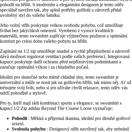
pohodlí na hřišti. S moderním a elegantním designem je tento oděv
speciálně navržen tak, aby splnil potřeby golfistů a zároveň přidal
uvolněný styl do vašeho šatníku.
Jeho volný střih poskytuje velkou svobodu pohybu, což umožňuje
švihat bez jakýchkoli omezení. Vyrobeno z vysoce kvalitních
materiálů, tento sweatshirt zajišťuje výjimečnou pružnost a optimální
komfort po celou dobu vašeho pobytu na hřišti.
Zapínání na 1/2 zip umožňuje snadné a rychlé přizpůsobení a zároveň
dává možnost regulovat ventilaci podle vašich preferencí. Integrovaná
kapuce poskytuje další ochranu před nepříznivými podmínkami a
zaručuje optimální výkon i za chladného počasí.
Ideální pro slunečné nebo mírně chladné dny, tento sweatshirt je
univerzální a může se nosit jak na golfovém hřišti, tak mimo něj. Ať už
trénujete svůj švih, nebo si jen užíváte chvíli relaxace, tento oděv vás
udrží pohodlně a stylově.
Pro ty, kteří mají rádi kombinaci sportu a elegance, se sweatshirt s
kapucí 1/2 Zip adidas Beyond The Course Loose vyznačuje:
Pohodlí
: Měkká a příjemná tkanina, ideální pro dlouhé golfové
sezení.
Svoboda pohybu
: Designový střih navržený tak, aby nebránil