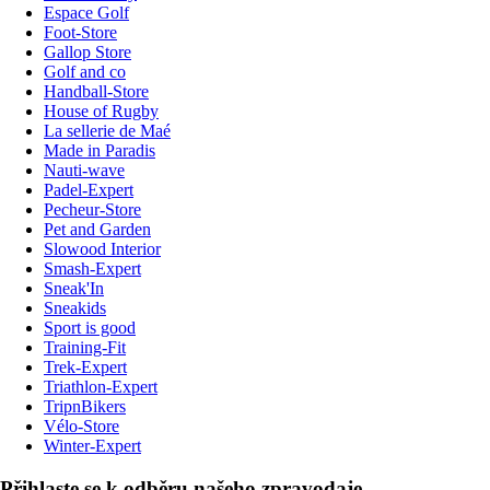
Espace Golf
Foot-Store
Gallop Store
Golf and co
Handball-Store
House of Rugby
La sellerie de Maé
Made in Paradis
Nauti-wave
Padel-Expert
Pecheur-Store
Pet and Garden
Slowood Interior
Smash-Expert
Sneak'In
Sneakids
Sport is good
Training-Fit
Trek-Expert
Triathlon-Expert
TripnBikers
Vélo-Store
Winter-Expert
Přihlaste se k odběru našeho zpravodaje