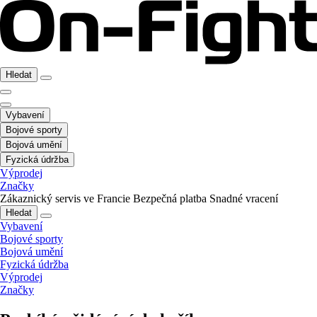
Hledat
Vybavení
Bojové sporty
Bojová umění
Fyzická údržba
Výprodej
Značky
Zákaznický servis ve Francie
Bezpečná platba
Snadné vracení
Hledat
Vybavení
Bojové sporty
Bojová umění
Fyzická údržba
Výprodej
Značky