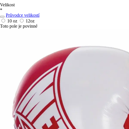
Velikost
*
Průvodce velikostí
10 oz
12oz
Toto pole je povinné