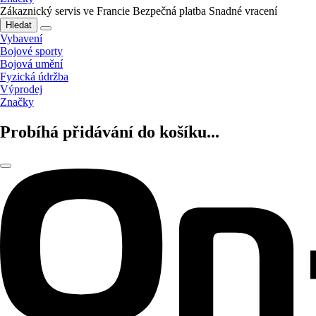
Zákaznický servis ve Francie
Bezpečná platba
Snadné vracení
Hledat
Vybavení
Bojové sporty
Bojová umění
Fyzická údržba
Výprodej
Značky
Probíhá přidávání do košíku...