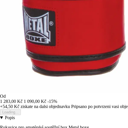
Od
1 283,00 Kč
1 090,00 Kč
-15%
+54,50 Kč
ziskate na dalsi objednavku
Pripsano po potvrzeni vasi obj
Loading...
Popis
Rukavice pro amatérské soutěžní box Metal boxe.