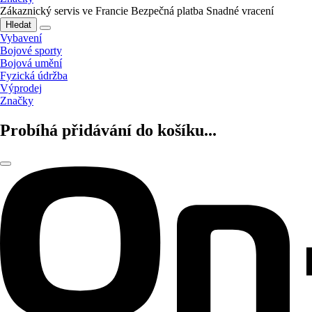
Zákaznický servis ve Francie
Bezpečná platba
Snadné vracení
Hledat
Vybavení
Bojové sporty
Bojová umění
Fyzická údržba
Výprodej
Značky
Probíhá přidávání do košíku...